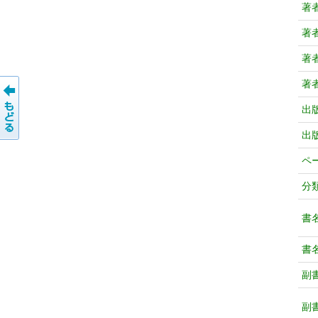
著
著
著
著
出
出
ペ
分
書
書
副
副