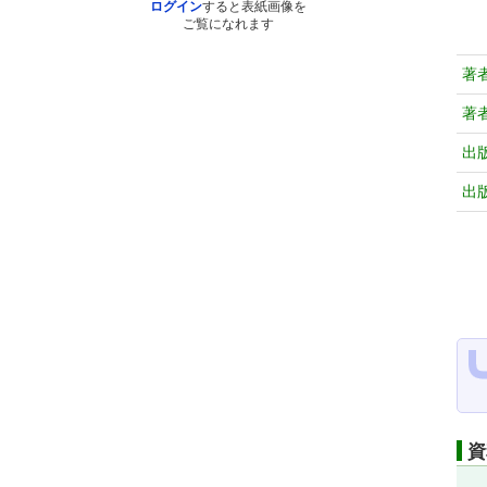
ログイン
すると表紙画像を
ご覧になれます
著
著
出
出
資