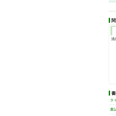
関
涌
書
タ
書