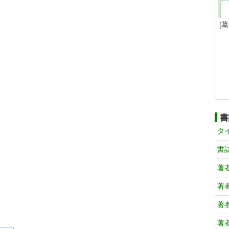
[
書
タ
書
著
著
著
著