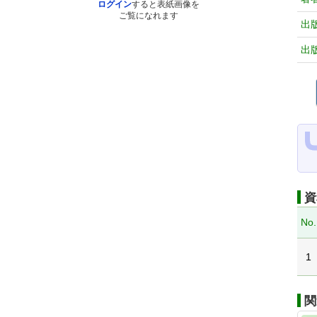
ログイン
すると表紙画像を
ご覧になれます
出
出
資
No.
1
関