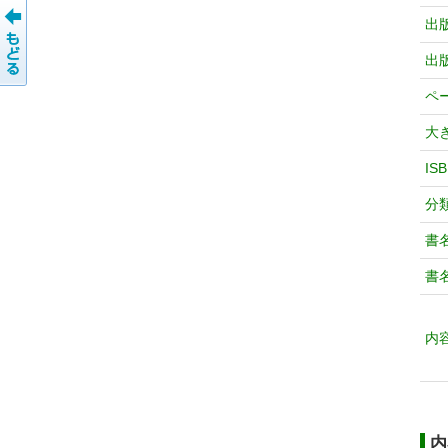
出
出
ペ
大
IS
分
書
書
内
内