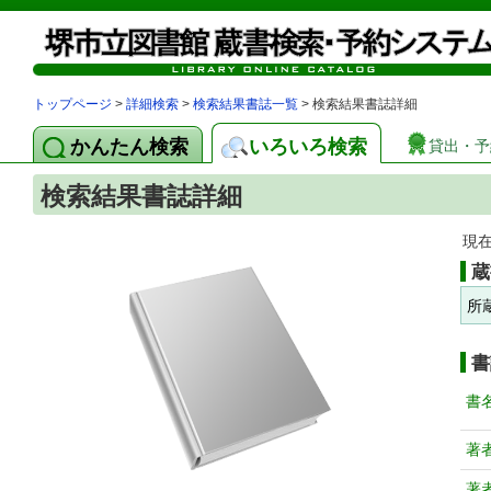
トップページ
>
詳細検索
>
検索結果書誌一覧
> 検索結果書誌詳細
かんたん検索
いろいろ検索
貸出・予
検索結果書誌詳細
現
蔵
所
書
書
著
著