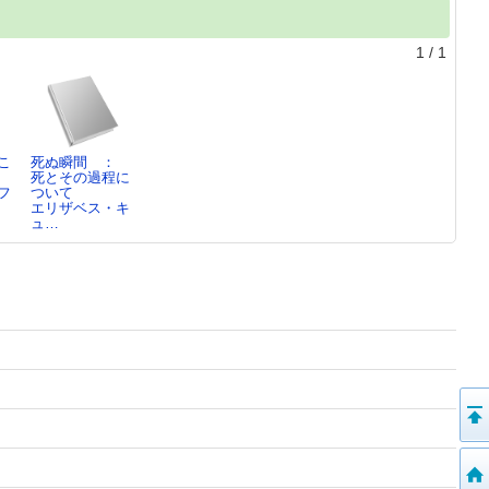
1
/
1
こ
死ぬ瞬間 ：
死とその過程に
フ
ついて
エリザベス・キ
ュ…