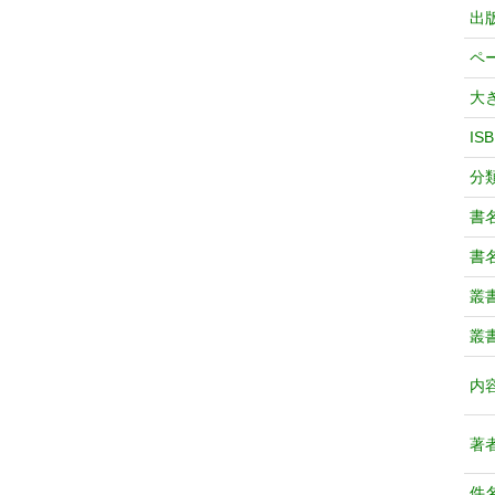
出
ペ
大
IS
分
書
書
叢
叢
内
著
件