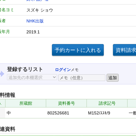
者名ヨミ
スズキ ショウ
版者
NHK出版
版年月
2019.1
登録するリスト
ログイン
メモ
料情報
.
所蔵館
資料番号
請求記号
中
802526681
M152/ｽｽｷ/9
一
連資料