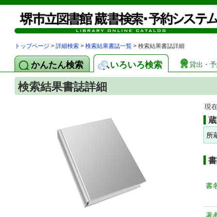
トップページ
>
詳細検索
>
検索結果書誌一覧
> 検索結果書誌詳細
かんたん検索
いろいろ検索
貸出・予
検索結果書誌詳細
現
蔵
所
書
書
著