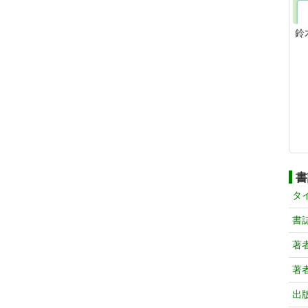
鈴
書
タ
書
著
著
出