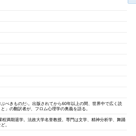
書)
ぶべきものだ-。出版されてから60年以上の間、世界中で広く読
こと」の翻訳者が、フロム心理学の奥義を語る。
士課程満期退学。法政大学名誉教授。専門は文学、精神分析学、舞踊
など。