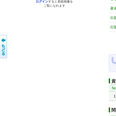
ログイン
すると表紙画像を
ご覧になれます
著
出
出
資
No
1
関