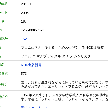
版年月
2019.1
ージ数
209p
きさ
18cm
BN
4-14-088573-4
類記号
152
名
フロムに学ぶ「愛する」ための心理学 (NHK出版新
名ヨミ
フロム ニ マナブ アイスル タメ ノ シンリガク
書名
NHK出版新書
書巻次
573
愛は、誰もが生まれながらに持っているものではなく、学
容紹介
み継がれてきた、エーリッヒ・フロムの「愛するという
1952年東京生まれ。東京大学大学院人文科学研究科博
者紹介
学。著書に「フロイト以後」「フロイトからユングへ」
名1
愛するということ