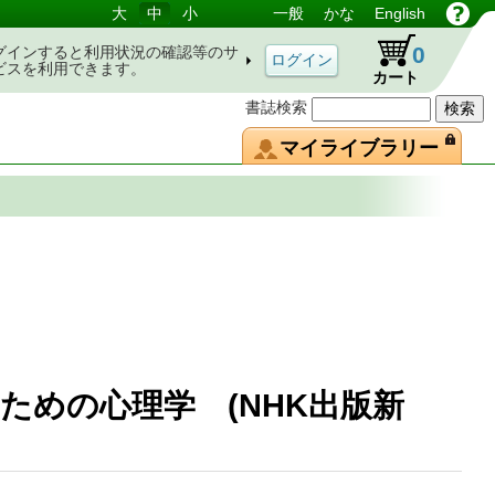
大
中
小
一般
かな
English
0
グインすると利用状況の確認等のサ
ビスを利用できます。
カート
書誌検索
マイライブラリー
ための心理学 (NHK出版新