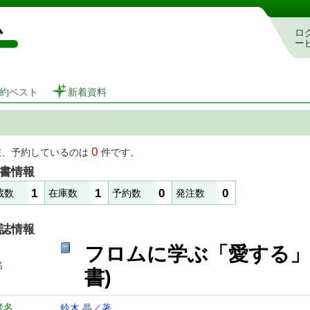
図書館 蔵書検索・予約システム
ロ
ー
約ベスト
新着資料
0
在、予約しているのは
件です。
書情報
1
1
0
0
蔵数
在庫数
予約数
発注数
誌情報
フロムに学ぶ「愛する」
名
書)
者名
鈴木 晶／著