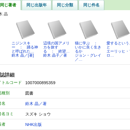
同じ著者
同じ出版年
同じ分類
同じ件名
木 晶
ニジンスキ
辺境の国アメリ
猫に学ぶ ：
愛するという
ー ： 踊る神
カを旅す
いかに良く生き
と
と呼ばれた…
る ： 絶望…
るか
エーリッヒ・
鈴木 晶／[著]
鈴木 晶子／著
ジョン・グレイ
ロ…
／…
誌詳細
イトルコード
1007000895359
誌種別
図書
者名
鈴木 晶／著
者名ヨミ
スズキ ショウ
版者
NHK出版