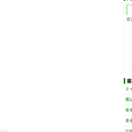
宮
書
タ
書
著
著
出