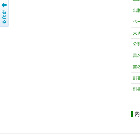
出
ペ
大
分
書
書
副
副
内