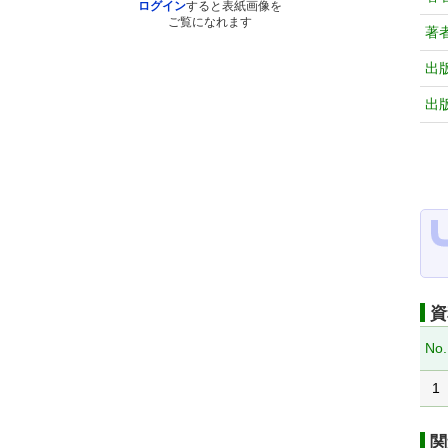
ログイン
すると表紙画像を
ご覧になれます
著
出
出
資
No.
1
関