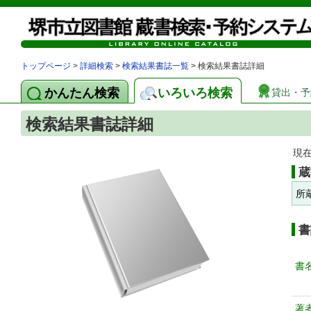
トップページ
>
詳細検索
>
検索結果書誌一覧
> 検索結果書誌詳細
かんたん検索
いろいろ検索
貸出・予
検索結果書誌詳細
現
蔵
所
書
書
著