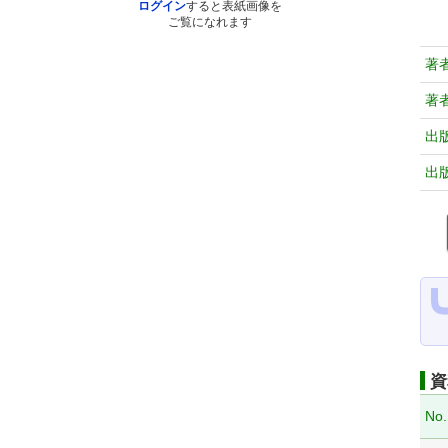
ログイン
すると表紙画像を
ご覧になれます
著
著
出
出
資
No.