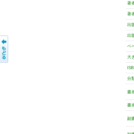
著
著
出
出
ペ
大
IS
分
書
書
副