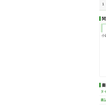
1
関
小
書
タ
書