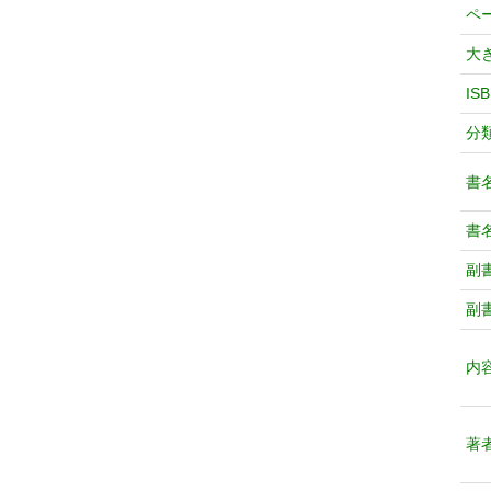
ペ
大
IS
分
書
書
副
副
内
著