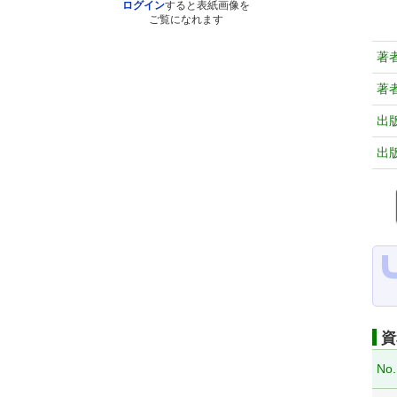
ログイン
すると表紙画像を
ご覧になれます
著
著
出
出
資
No.