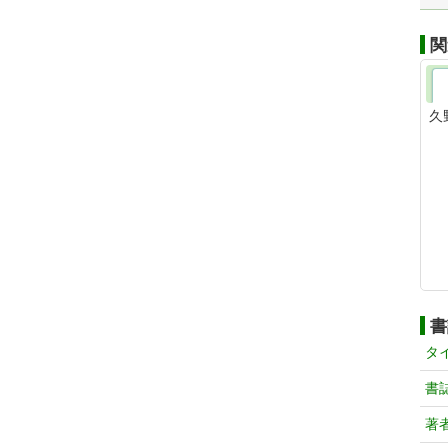
関
久
書
タ
書
著