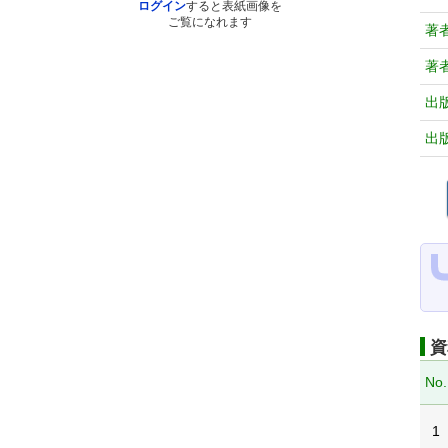
ログイン
すると表紙画像を
ご覧になれます
著
著
出
出
資
No.
1