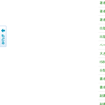
著
著
著
出
出
ペ
大
IS
分
書
書
副
副