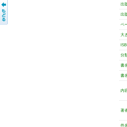
出
出
ペ
大
IS
分
書
書
内
著
件