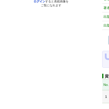
ログイン
すると表紙画像を
ご覧になれます
著
出
出
資
No.
1