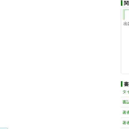
関
出
書
タ
書
著
著