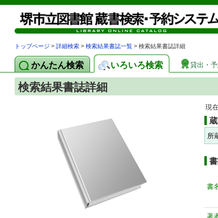
トップページ
>
詳細検索
>
検索結果書誌一覧
> 検索結果書誌詳細
かんたん検索
いろいろ検索
貸出・予
検索結果書誌詳細
現
蔵
所
書
書
著