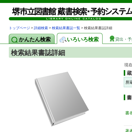
トップページ
>
詳細検索
>
検索結果書誌一覧
> 検索結果書誌詳細
かんたん検索
いろいろ検索
貸出・予
検索結果書誌詳細
現
蔵
所
書
書
著