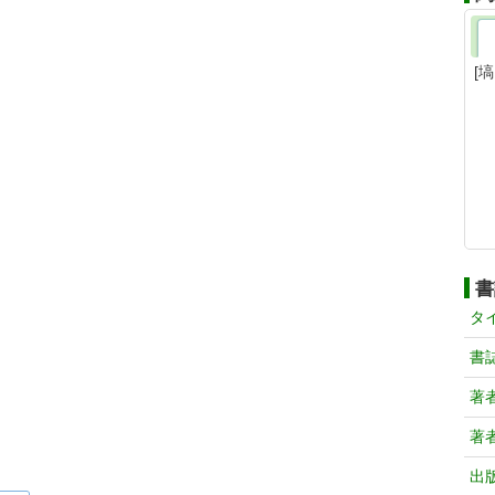
[
書
タ
書
著
著
出