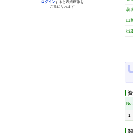
ログイン
すると表紙画像を
ご覧になれます
著
出
出
資
No.
1
関