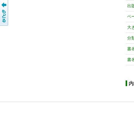
出
ペ
大
分
書
書
内