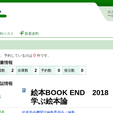
図書館 蔵書検索・予約システム
ロ
ー
約ベスト
新着資料
0
在、予約しているのは
件です。
書情報
2
2
0
0
蔵数
在庫数
予約数
発注数
誌情報
絵本BOOK END 20
名
学ぶ絵本論
者名
絵本学会機関誌編集委員会／編集