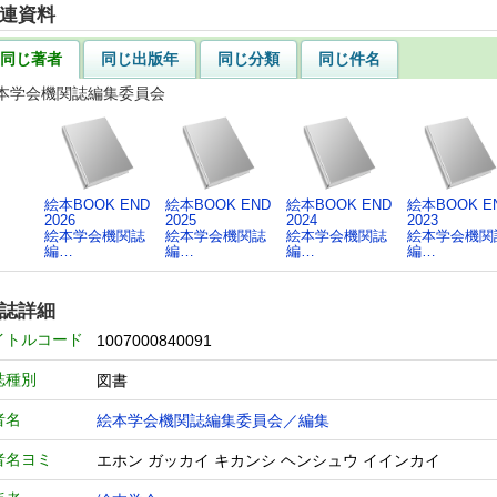
連資料
同じ著者
同じ出版年
同じ分類
同じ件名
本学会機関誌編集委員会
絵本BOOK END
絵本BOOK END
絵本BOOK END
絵本BOOK E
2026
2025
2024
2023
絵本学会機関誌
絵本学会機関誌
絵本学会機関誌
絵本学会機関
編…
編…
編…
編…
誌詳細
イトルコード
1007000840091
誌種別
図書
者名
絵本学会機関誌編集委員会／編集
者名ヨミ
エホン ガッカイ キカンシ ヘンシュウ イインカイ