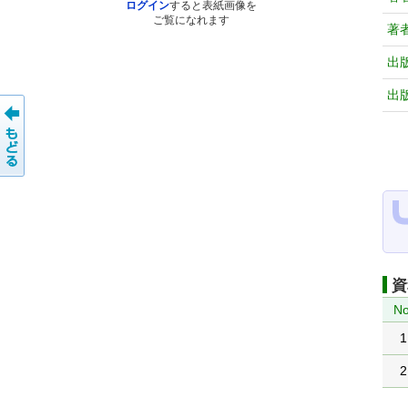
ログイン
すると表紙画像を
ご覧になれます
著
出
出
資
No
1
2