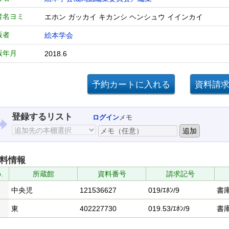
者名ヨミ
エホン ガッカイ キカンシ ヘンシュウ イインカイ
版者
絵本学会
版年月
2018.6
登録するリスト
ログイン
メモ
料情報
.
所蔵館
資料番号
請求記号
中央児
121536627
019/ｴﾎﾝ/9
書
東
402227730
019.53/ｴﾎﾝ/9
書