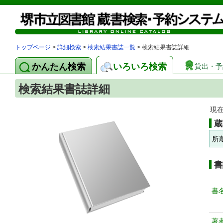
トップページ
>
詳細検索
>
検索結果書誌一覧
> 検索結果書誌詳細
かんたん検索
いろいろ検索
貸出・予
検索結果書誌詳細
現
蔵
所
書
書
著