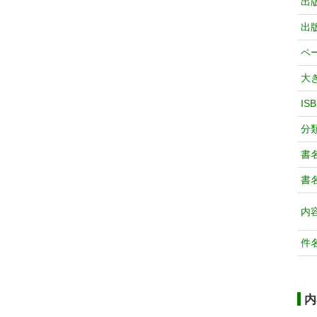
出
出
ペ
大
IS
分
書
書
内
件
内