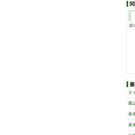
関
絵
書
タ
書
著
著