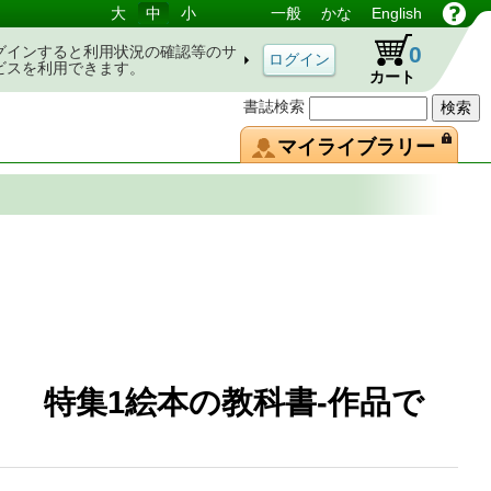
大
中
小
一般
かな
English
0
グインすると利用状況の確認等のサ
ビスを利用できます。
カート
書誌検索
マイライブラリー
18 特集1絵本の教科書-作品で