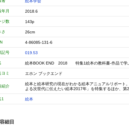
版者
絵本学会
版年月
2018.6
ージ数
143p
きさ
26cm
BN
4-86085-131-6
類記号
019.53
名
絵本BOOK END 2018 特集1絵本の教科書-作品
名ヨミ
エホン ブックエンド
絵本と絵本研究の現在がわかる絵本アニュアルリポート。
容紹介
よる次世代に伝えたい絵本2017年」を特集するほか、第
名1
絵本
容細目