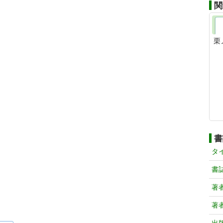
関
栗
書
タ
書
著
著