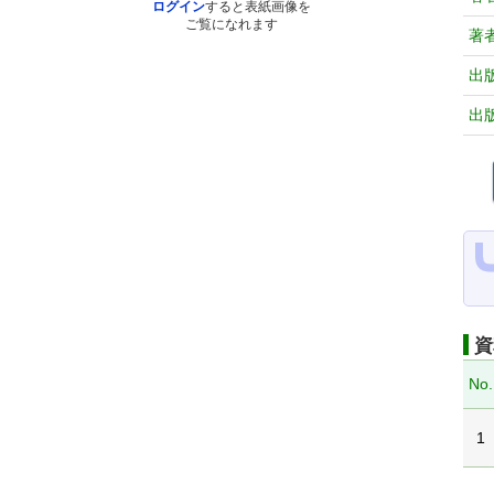
ログイン
すると表紙画像を
ご覧になれます
著
出
出
資
No.
1