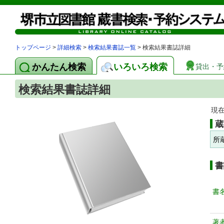
トップページ
>
詳細検索
>
検索結果書誌一覧
> 検索結果書誌詳細
かんたん検索
いろいろ検索
貸出・予
検索結果書誌詳細
現
蔵
所
書
書
著