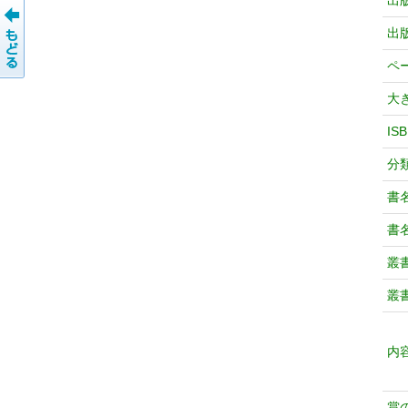
出
出
ペ
大
IS
分
書
書
叢
叢
内
賞