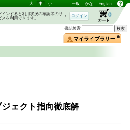
大
中
小
一般
かな
English
0
グインすると利用状況の確認等のサ
ビスを利用できます。
カート
書誌検索
マイライブラリー
オブジェクト指向徹底解