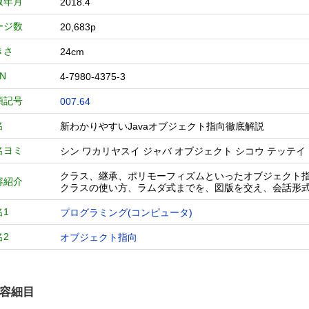
版年月
2018.4
ージ数
20,683p
きさ
24cm
BN
4-7980-4375-3
類記号
007.64
名
新わかりやすいJavaオブジェクト指向徹底解説
名ヨミ
シン ワカリヤスイ ジャバ オブジェクト シコウ テッテイ
クラス、継承、ポリモーフィズムといったオブジェクト指
容紹介
クラスの使い方、ラムダ式までを、図版を交え、会話形
名1
プログラミング(コンピュータ)
名2
オブジェクト指向
容細目