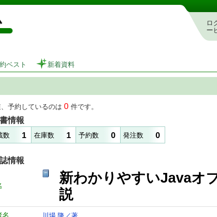
図書館 蔵書検索・予約システム
ロ
ー
約ベスト
新着資料
0
在、予約しているのは
件です。
書情報
1
1
0
0
蔵数
在庫数
予約数
発注数
誌情報
新わかりやすいJava
名
説
者名
川場 隆／著