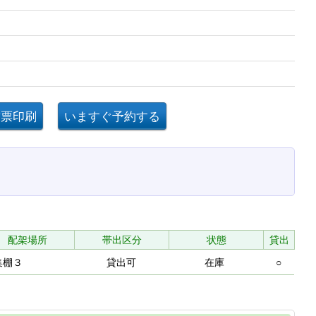
配架場所
帯出区分
状態
貸出
集棚３
貸出可
在庫
○