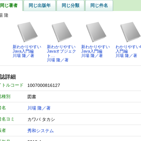
同じ著者
同じ出版年
同じ分類
同じ件名
場 隆
新わかりやすい
新わかりやすい
新わかりやすい
わかりやすい
Java入門編
Javaオブジェク
Java入門編
入門編
川場 隆／著
ト…
川場 隆／著
川場 隆／著
川場 隆／著
誌詳細
イトルコード
1007000816127
誌種別
図書
者名
川場 隆／著
者名ヨミ
カワバ タカシ
版者
秀和システム