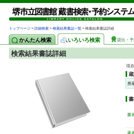
トップページ
>
詳細検索
>
検索結果書誌一覧
> 検索結果書誌詳細
かんたん検索
いろいろ検索
貸出・予
検索結果書誌詳細
現
蔵
所
書
書
著