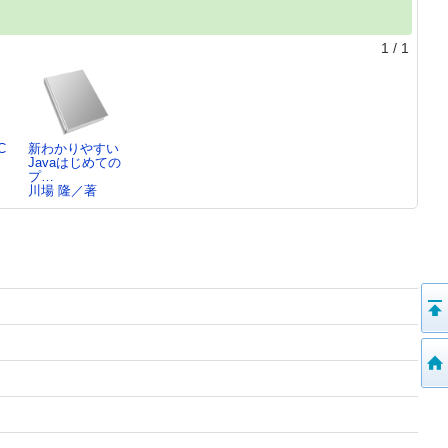
1
/
1
C
新わかりやすい
Javaはじめての
プ…
川場 隆／著