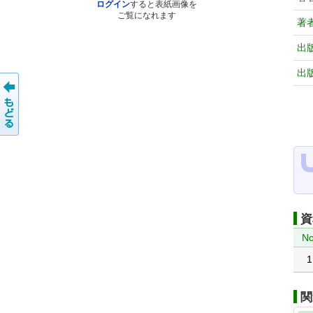
ログイン
すると表紙画像を
ご覧になれます
著
出
出
資
No
1
関