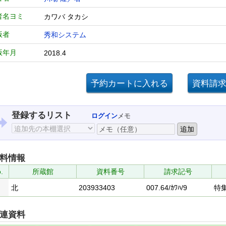
者名ヨミ
カワバ タカシ
版者
秀和システム
版年月
2018.4
登録するリスト
ログイン
メモ
料情報
.
所蔵館
資料番号
請求記号
北
203933403
007.64/ｶﾜﾊ/9
特
連資料