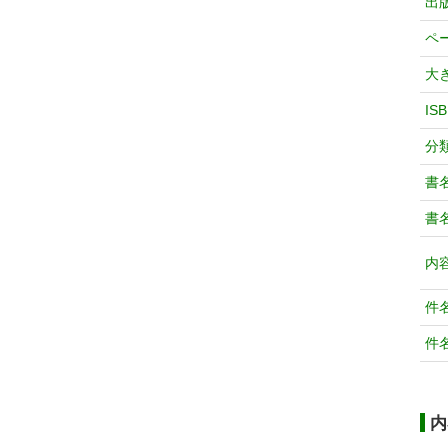
出
ペ
大
IS
分
書
書
内
件
件
内