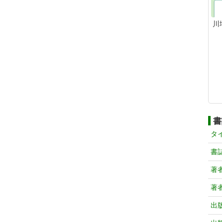
川
書
タ
書
著
著
出