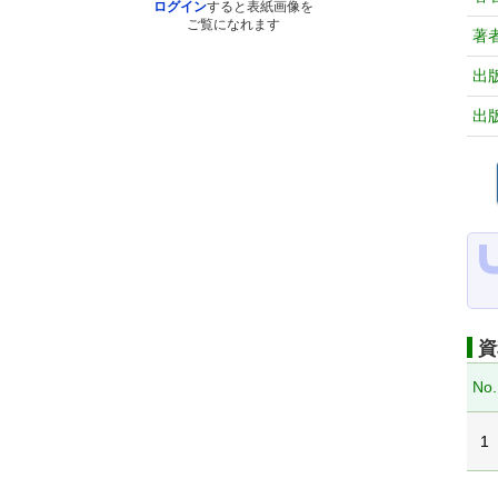
ログイン
すると表紙画像を
ご覧になれます
著
出
出
資
No.
1