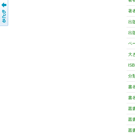
著
著
出
出
ペ
大
IS
分
書
書
叢
叢
叢