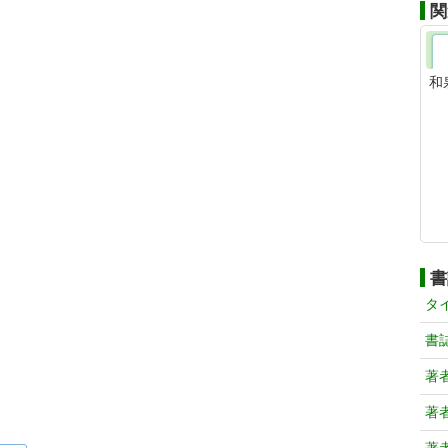
関
和
書
タ
書
著
著