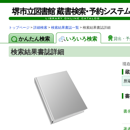
トップページ
>
詳細検索
>
検索結果書誌一覧
> 検索結果書誌詳細
かんたん検索
いろいろ検索
貸出・予
検索結果書誌詳細
現
蔵
所
書
書
著