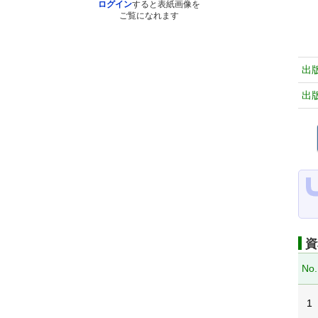
ログイン
すると表紙画像を
ご覧になれます
出
出
資
No.
1