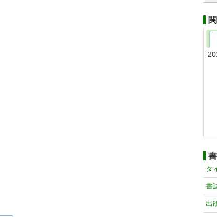
関
20
書
タ
書
出