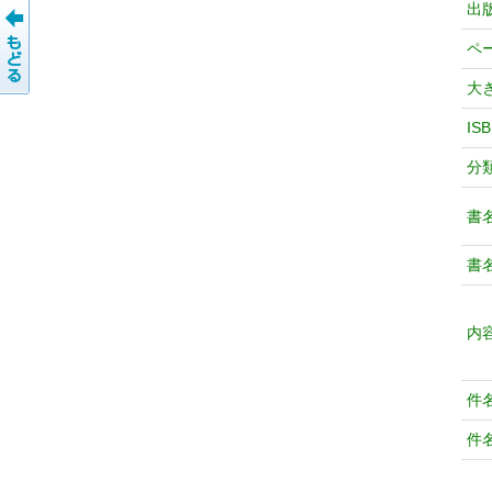
出
ペ
大
IS
分
書
書
内
件
件