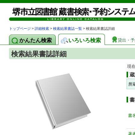
トップページ
>
詳細検索
>
検索結果書誌一覧
> 検索結果書誌詳細
かんたん検索
いろいろ検索
貸出・予
検索結果書誌詳細
現
蔵
所
書
書
著