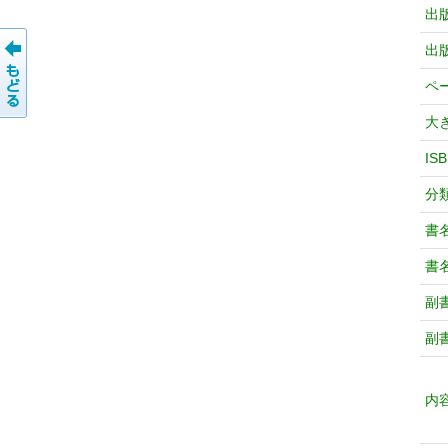
出
出
ペ
大
IS
分
書
書
副
副
内