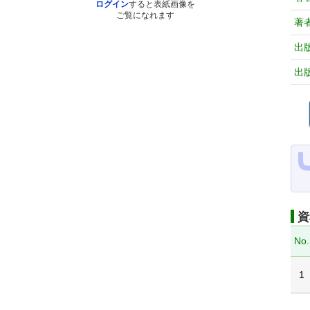
ログイン
すると表紙画像を
ご覧になれます
著
出
出
資
No.
1