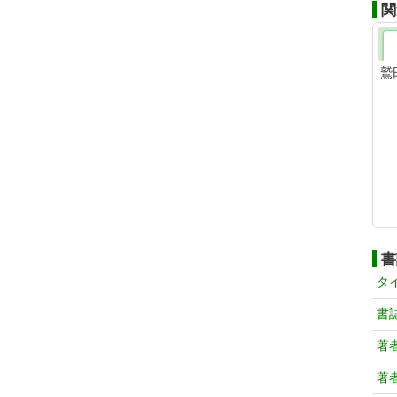
関
鷲
書
タ
書
著
著