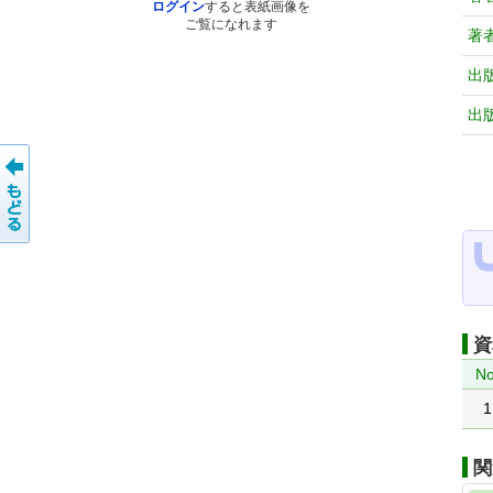
ログイン
すると表紙画像を
ご覧になれます
著
出
出
資
No
1
関