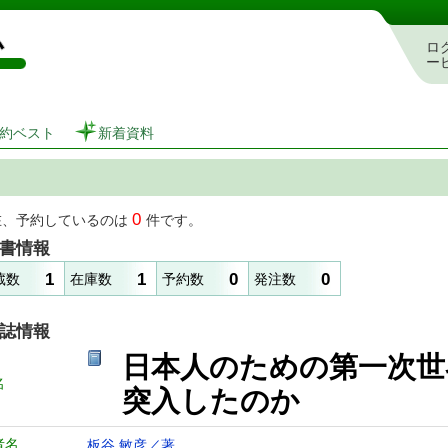
図書館 蔵書検索・予約システム
ロ
ー
約ベスト
新着資料
0
在、予約しているのは
件です。
書情報
1
1
0
0
蔵数
在庫数
予約数
発注数
誌情報
日本人のための第一次
名
突入したのか
者名
板谷 敏彦／著