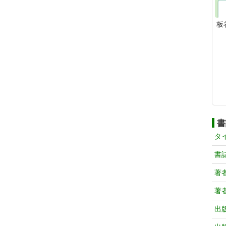
板
書
タ
書
著
著
出