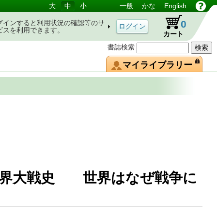
大
中
小
一般
かな
English
0
グインすると利用状況の確認等のサ
ビスを利用できます。
カート
書誌検索
マイライブラリー
世界大戦史 世界はなぜ戦争に