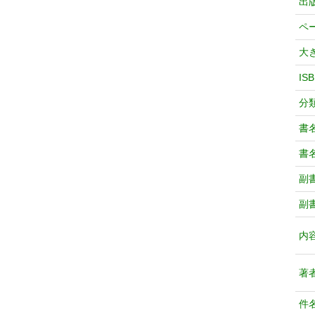
出
ペ
大
IS
分
書
書
副
副
内
著
件