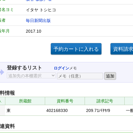
者名ヨミ
イタヤ トシヒコ
版者
毎日新聞出版
版年月
2017.10
登録するリスト
ログイン
メモ
料情報
.
所蔵館
資料番号
請求記号
東
402168330
209.71/ｲﾀﾔ/9
一
連資料