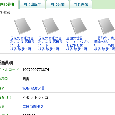
同じ著者
同じ出版年
同じ分類
同じ件名
谷 敏彦
国家の命運は金
国家の命運は金
金融の世界
日露戦争、資
融にあり 高橋是
融にあり 高橋是
史 ： バブル
調達の戦
清…上
清…下
と戦争と株…
い ： 高橋
板谷 敏彦／著
板谷 敏彦／著
板谷 敏彦／著
板谷 敏彦／
誌詳細
イトルコード
1007000773674
誌種別
図書
者名
板谷 敏彦／著
者名ヨミ
イタヤ トシヒコ
版者
毎日新聞出版