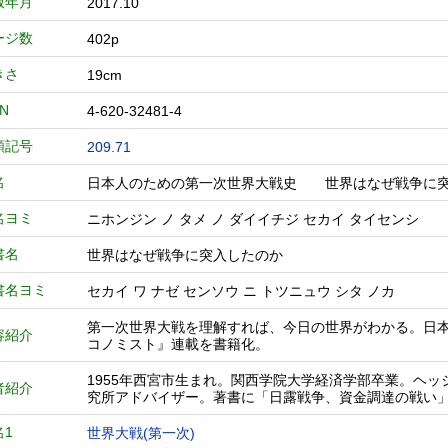
版年月
2017.10
ージ数
402p
きさ
19cm
BN
4-620-32481-4
類記号
209.71
名
日本人のための第一次世界大戦史 世界はなぜ戦争
名ヨミ
ニホンジン ノ タメ ノ ダイイチジ セカイ タイセンシ
書名
世界はなぜ戦争に突入したのか
書名ヨミ
セカイ ワ ナゼ センソウ ニ トツニュウ シタ ノカ
第一次世界大戦を理解すれば、今日の世界がわかる。日
容紹介
コノミスト』連載を書籍化。
1955年西宮市生まれ。関西学院大学経済学部卒業。ヘ
者紹介
究所アドバイザー。著書に「日露戦争、資金調達の戦い
名1
世界大戦(第一次)