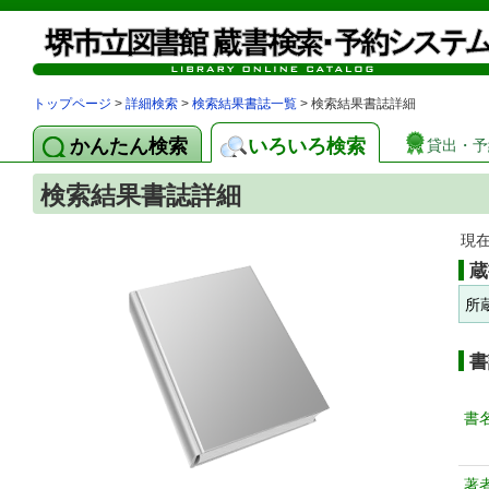
トップページ
>
詳細検索
>
検索結果書誌一覧
> 検索結果書誌詳細
かんたん検索
いろいろ検索
貸出・予
検索結果書誌詳細
現
蔵
所
書
書
著