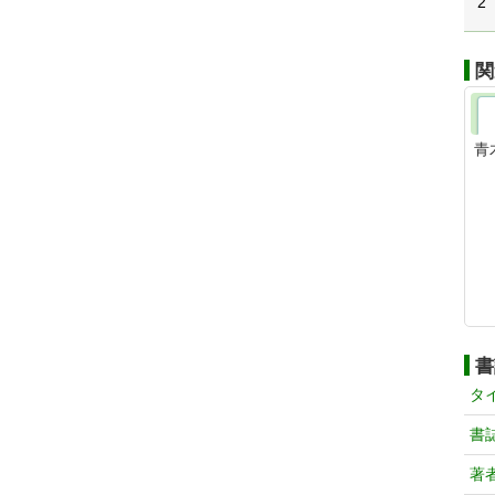
2
関
青
書
タ
書
著