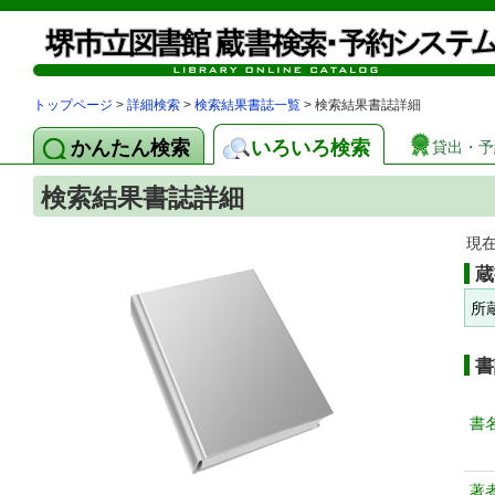
トップページ
>
詳細検索
>
検索結果書誌一覧
> 検索結果書誌詳細
かんたん検索
いろいろ検索
貸出・予
検索結果書誌詳細
現
蔵
所
書
書
著