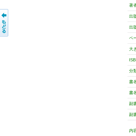
著
出
出
ペ
大
IS
分
書
書
副
副
内