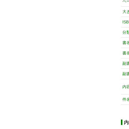
ペ
大
IS
分
書
書
副
副
内
件
内