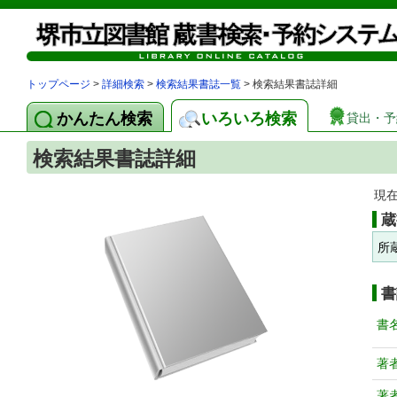
トップページ
>
詳細検索
>
検索結果書誌一覧
> 検索結果書誌詳細
かんたん検索
いろいろ検索
貸出・予
検索結果書誌詳細
現
蔵
所
書
書
著
著