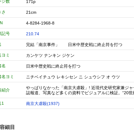
ージ数
171p
きさ
21cm
BN
4-8284-1968-8
類記号
210.74
名
完結「南京事件」 日米中歴史戦に終止符を打つ
名ヨミ
カンケツ ナンキン ジケン
書名
日米中歴史戦に終止符を打つ
書名ヨミ
ニチベイチュウ レキシセン ニ シュウシフ オ ウツ
やっぱりなかった「南京大虐殺」! 近現代史研究家兼ジ
容紹介
誌報道、写真など多くの資料でビジュアルに検証。“20世
名1
南京大虐殺(1937)
容細目