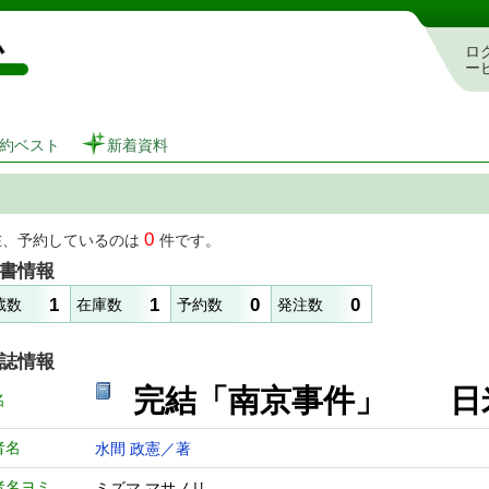
図書館 蔵書検索・予約システム
ロ
ー
約ベスト
新着資料
0
在、予約しているのは
件です。
書情報
1
1
0
0
蔵数
在庫数
予約数
発注数
誌情報
完結「南京事件」 
名
者名
水間 政憲／著
者名ヨミ
ミズマ マサノリ