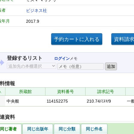
版者
ビジネス社
版年月
2017.9
登録するリスト
ログイン
メモ
料情報
.
所蔵館
資料番号
請求記号
中央般
114152275
210.74/ﾐｽﾏ/9
一
連資料
同じ著者
同じ出版年
同じ分類
同じ件名