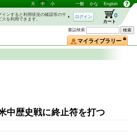
大
中
小
一般
かな
English
0
グインすると利用状況の確認等のサ
ビスを利用できます。
カート
書誌検索
マイライブラリー
日米中歴史戦に終止符を打つ