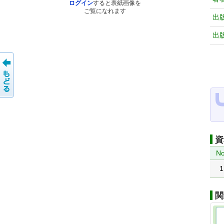
ログイン
すると表紙画像を
ご覧になれます
出
出
資
No
1
関