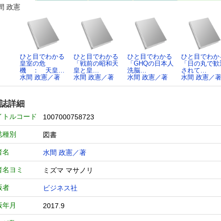
間 政憲
ひと目でわかる
ひと目でわかる
ひと目でわかる
ひと目でわか
皇室の危
「戦前の昭和天
「GHQの日本人
「日の丸で歓
機 ： 天皇…
皇と皇…
洗脳…
されて…
水間 政憲／著
水間 政憲／著
水間 政憲／著
水間 政憲／
誌詳細
イトルコード
1007000758723
誌種別
図書
者名
水間 政憲／著
者名ヨミ
ミズマ マサノリ
版者
ビジネス社
版年月
2017.9