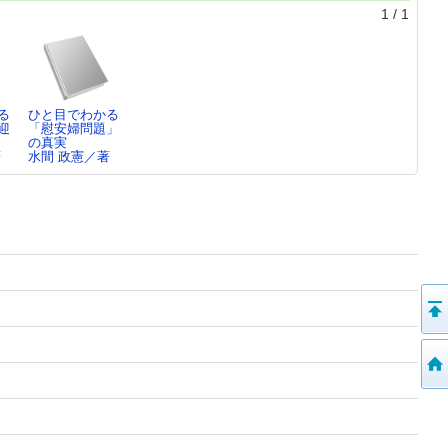
1
/
1
る
ひと目でわかる
迎
「慰安婦問題」
の真実
著
水間 政憲／著