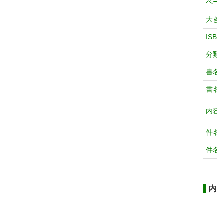
ペ
大
IS
分
書
書
内
件
件
内