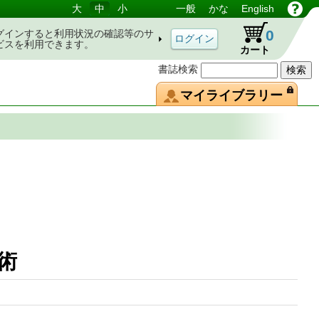
大
中
小
一般
かな
English
0
グインすると利用状況の確認等のサ
ビスを利用できます。
カート
書誌検索
マイライブラリー
史と技術