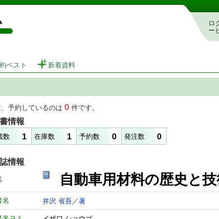
図書館 蔵書検索・予約システム
ロ
ー
約ベスト
新着資料
0
在、予約しているのは
件です。
書情報
1
1
0
0
蔵数
在庫数
予約数
発注数
誌情報
自動車用材料の歴
名
者名
井沢 省吾／著
者名ヨミ
イザワ ショウゴ