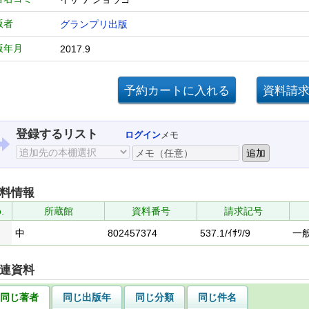
版者
グランプリ出版
版年月
2017.9
登録するリスト
ログイン
メモ
料情報
.
所蔵館
資料番号
請求記号
中
802457374
537.1/ｲｻﾜ/9
一
連資料
同じ著者
同じ出版年
同じ分類
同じ件名