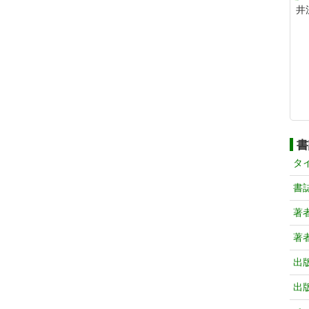
井
書
タ
書
著
著
出
出