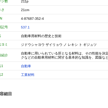
ージ数
211p
きさ
21cm
BN
4-87687-352-4
類記号
537.1
名
自動車用材料の歴史と技術
名ヨミ
ジドウシャヨウ ザイリョウ ノ レキシ ト ギジュツ
自動車に用いられている肝となる材料は、その性能を決
容紹介
クなどの自動車用材料に関する基本的な知識を、図版な
名1
自動車
名2
工業材料
容細目