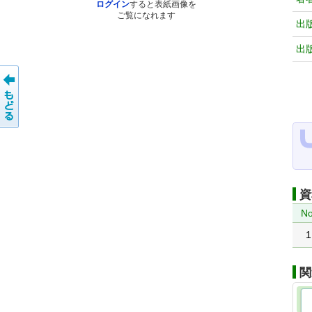
ログイン
すると表紙画像を
ご覧になれます
出
出
資
No
1
関