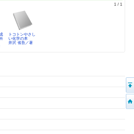
1
/
1
成
トコトンやさし
科
い化学の本
井沢 省吾／著
著