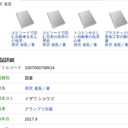
沢 省吾
エピソードで読
エピソードで読
トコトンやさし
プラスチック
む自動車を生ん
む日本の化学の
い自動車の化学
形加工学の教
だ化学…
歴史
の本
書
井沢 省吾／著
井沢 省吾／著
井沢 省吾／著
井沢 省吾／
誌詳細
イトルコード
1007000758614
誌種別
図書
者名
井沢 省吾／著
者名ヨミ
イザワ ショウゴ
版者
グランプリ出版
版年月
2017.9