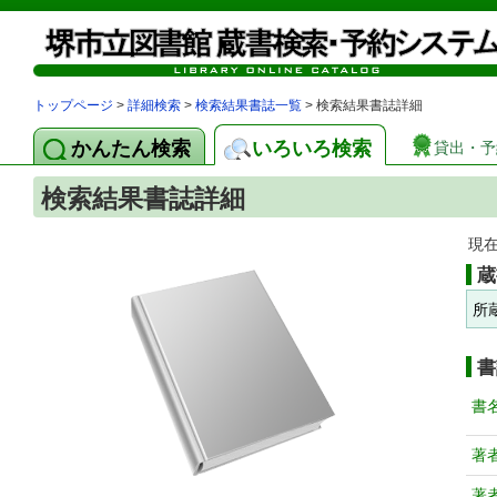
トップページ
>
詳細検索
>
検索結果書誌一覧
> 検索結果書誌詳細
かんたん検索
いろいろ検索
貸出・予
検索結果書誌詳細
現
蔵
所
書
書
著
著