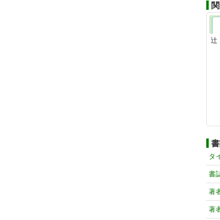
関
辻
書
タ
書
著
著