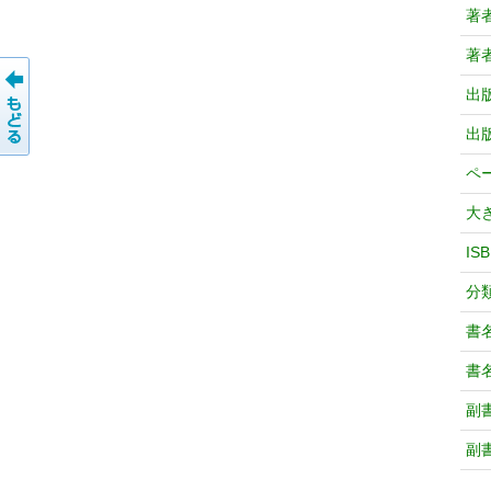
著
著
出
出
ペ
大
IS
分
書
書
副
副