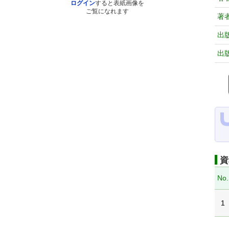
ログイン
すると表紙画像を
ご覧になれます
著
出
出
資
No.
1