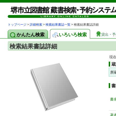
トップページ
>
詳細検索
>
検索結果書誌一覧
> 検索結果書誌詳細
かんたん検索
いろいろ検索
貸出・予
検索結果書誌詳細
現
蔵
所
書
書
著