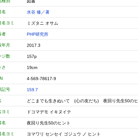
誌種別
図書
者名
水谷 修／著
者名ヨミ
ミズタニ オサム
版者
PHP研究所
版年月
2017.3
ージ数
157p
きさ
19cm
BN
4-569-78617-9
類記号
159.7
名
どこまでも生きぬいて (心の友だち) 夜回り先生5
名ヨミ
ドコマデモ イキヌイテ
書名
夜回り先生50のヒント
書名ヨミ
ヨマワリ センセイ ゴジュウ ノ ヒント