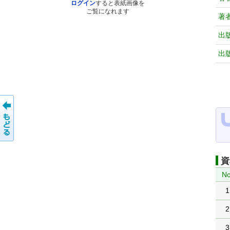
ログイン
すると表紙画像を
ご覧になれます
著
出
出
資
No
1
2
3