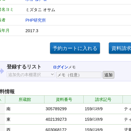
者名ヨミ
ミズタニ オサム
版者
PHP研究所
版年月
2017.3
登録するリスト
ログイン
メモ
料情報
.
所蔵館
資料番号
請求記号
南
305789299
159/ﾐｽﾀ/9
テ
東
402139273
159/ﾐｽﾀ/9
テ
西
603068172
159/ﾐｽﾀ/9
児