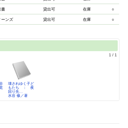
童書
貸出可
在庫
○
ィーンズ
貸出可
在庫
○
1
/
1
谷
壊されゆく子ど
党
もたち ： 夜
回り先…
水谷 修／著