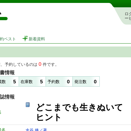
図書館 蔵書検索・予約システム
ロ
ー
約ベスト
新着資料
0
在、予約しているのは
件です。
書情報
5
5
0
0
蔵数
在庫数
予約数
発注数
誌情報
どこまでも生きぬいて (
名
ヒント
者名
水谷 修／著