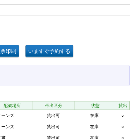
配架場所
帯出区分
状態
貸出
ィーンズ
貸出可
在庫
○
ィーンズ
貸出可
在庫
○
童書
貸出可
在庫
○