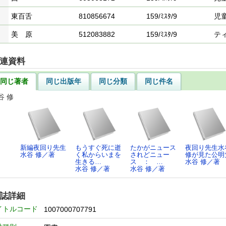
東百舌
810856674
159/ﾐｽﾀ/9
児
美 原
512083882
159/ﾐｽﾀ/9
テ
連資料
同じ著者
同じ出版年
同じ分類
同じ件名
谷 修
新編夜回り先生
もうすぐ死に逝
たかがニュース
夜回り先生水
水谷 修／著
く私からいまを
されどニュー
修が見た公明
生きる…
ス ： …
水谷 修／著
水谷 修／著
水谷 修／著
誌詳細
イトルコード
1007000707791