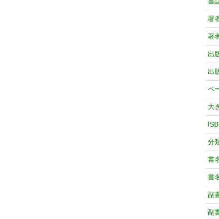
書
著
著
出
出
ペ
大
IS
分
書
書
副
副