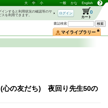
大
中
小
一般
かな
English
0
グインすると利用状況の確認等のサ
ビスを利用できます。
カート
書誌検索
マイライブラリー
心の友だち) 夜回り先生50の