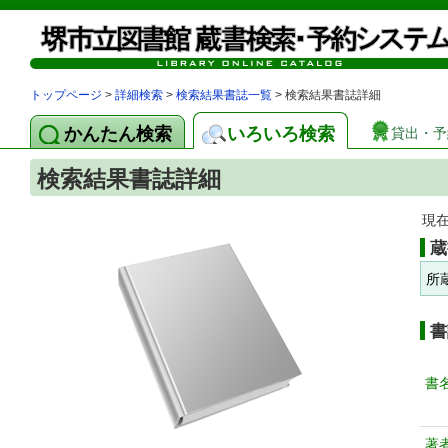
トップページ
>
詳細検索
>
検索結果書誌一覧
> 検索結果書誌詳細
かんたん検索
いろいろ検索
貸出・予
検索結果書誌詳細
現
蔵
所
書
書
著