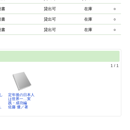
般書
貸出可
在庫
○
般書
貸出可
在庫
○
般書
貸出可
在庫
○
1
/
1
し
定年後の日本人
：
は世界一…実
践・成功編
,
佐藤 優／著