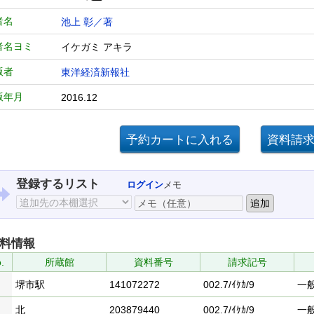
者名
池上 彰／著
者名ヨミ
イケガミ アキラ
版者
東洋経済新報社
版年月
2016.12
登録するリスト
ログイン
メモ
料情報
.
所蔵館
資料番号
請求記号
堺市駅
141072272
002.7/ｲｹｶ/9
一
北
203879440
002.7/ｲｹｶ/9
一