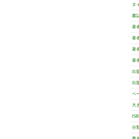
タ
書
著
著
著
著
出
出
ペ
大
IS
分
書