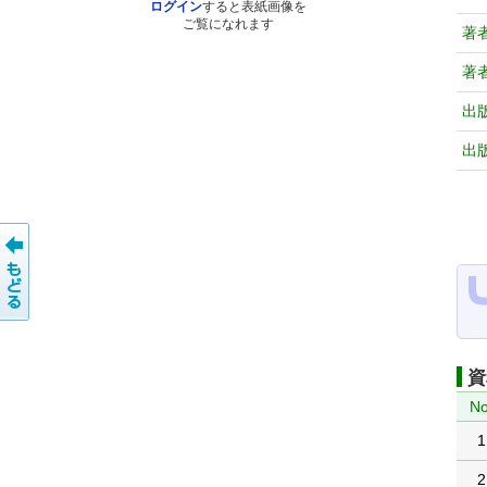
ログイン
すると表紙画像を
ご覧になれます
著
著
出
出
資
No
1
2