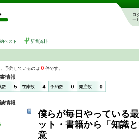
図書館 蔵書検索・予約システム
ロ
ー
約ベスト
新着資料
0
在、予約しているのは
件です。
書情報
5
4
0
0
蔵数
在庫数
予約数
発注数
誌情報
僕らが毎日やっている
ット・書籍から「知識と
名
意