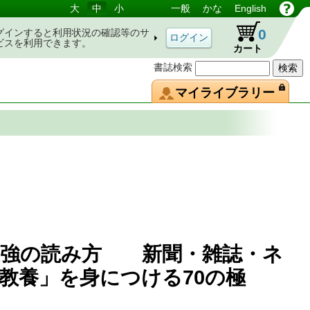
大
中
小
一般
かな
English
0
グインすると利用状況の確認等のサ
ビスを利用できます。
カート
書誌検索
マイライブラリー
最強の読み方 新聞・雑誌・ネ
教養」を身につける70の極