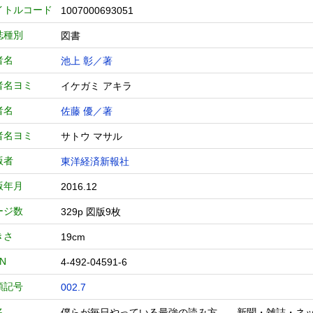
イトルコード
1007000693051
誌種別
図書
者名
池上 彰／著
者名ヨミ
イケガミ アキラ
者名
佐藤 優／著
者名ヨミ
サトウ マサル
版者
東洋経済新報社
版年月
2016.12
ージ数
329p 図版9枚
きさ
19cm
BN
4-492-04591-6
類記号
002.7
名
僕らが毎日やっている最強の読み方 新聞・雑誌・ネ