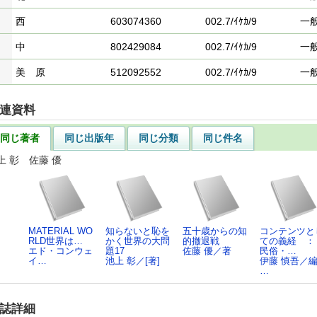
西
603074360
002.7/ｲｹｶ/9
一
中
802429084
002.7/ｲｹｶ/9
一
美 原
512092552
002.7/ｲｹｶ/9
一
連資料
同じ著者
同じ出版年
同じ分類
同じ件名
上 彰 佐藤 優
MATERIAL WO
知らないと恥を
五十歳からの知
コンテンツと
RLD世界は…
かく世界の大問
的撤退戦
ての義経 
エド・コンウェ
題17
佐藤 優／著
民俗・…
イ…
池上 彰／[著]
伊藤 慎吾／編
…
誌詳細