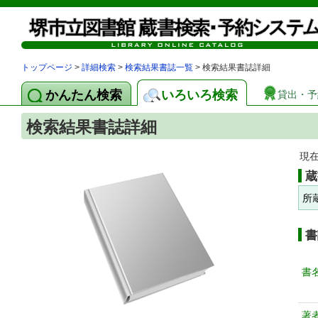
トップページ
>
詳細検索
>
検索結果書誌一覧
> 検索結果書誌詳細
かんたん検索
いろいろ検索
貸出・予
検索結果書誌詳細
現
蔵
所
書
書
著