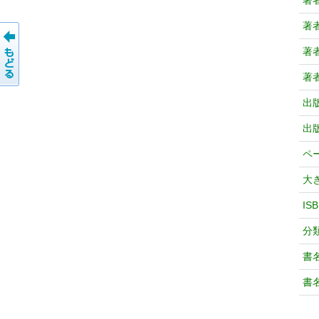
著
著
著
著
出
出
ペ
大
IS
分
書
書