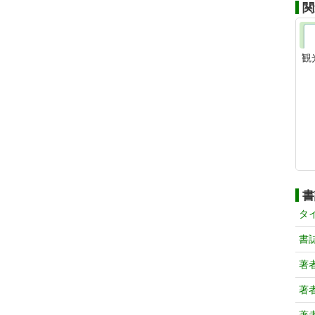
関
観
書
タ
書
著
著