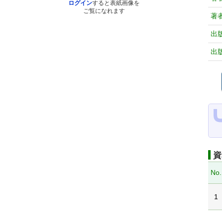
ログイン
すると表紙画像を
ご覧になれます
著
出
出
資
No.
1