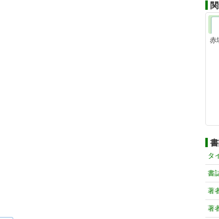
関
赤
書
タ
書
著
著