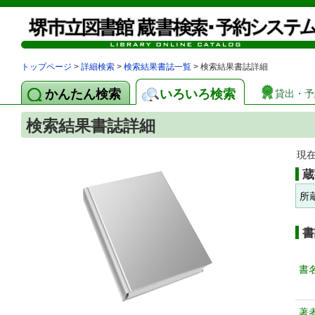
トップページ
>
詳細検索
>
検索結果書誌一覧
> 検索結果書誌詳細
かんたん検索
いろいろ検索
貸出・予
検索結果書誌詳細
現
蔵
所
書
書
著