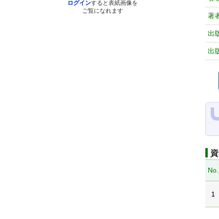
ログイン
すると表紙画像を
ご覧になれます
著
出
出
資
No.
1