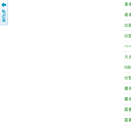
著
著
出
出
ペ
大
IS
分
書
書
叢
叢