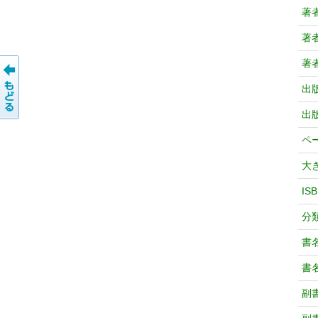
著
著
著
出
出
ペ
大
IS
分
書
書
副