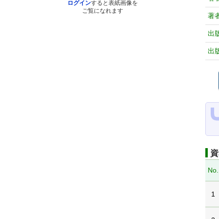
ログイン
すると表紙画像を
ご覧になれます
著
出
出
資
No.
1