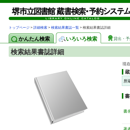
トップページ
>
詳細検索
>
検索結果書誌一覧
> 検索結果書誌詳細
かんたん検索
いろいろ検索
貸出・予
検索結果書誌詳細
現
蔵
所
書
書
著