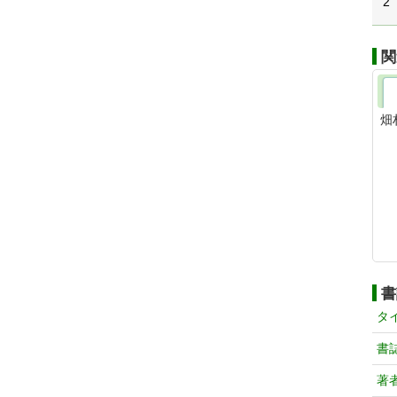
2
関
畑
書
タ
書
著