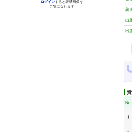
ログイン
すると表紙画像を
ご覧になれます
著
出
出
資
No.
1