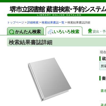
トップページ
>
詳細検索
>
検索結果書誌一覧
> 検索結果書誌詳細
かんたん検索
いろいろ検索
貸出・予
検索結果書誌詳細
現
蔵
所
書
書
著