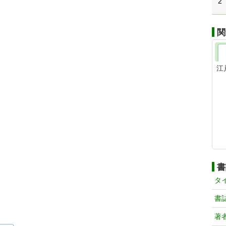
2
関
江
書
タ
書
著