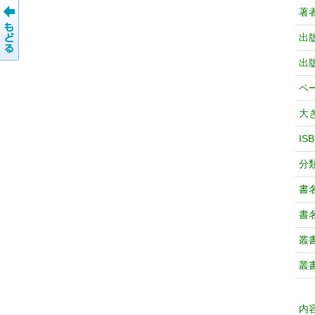
著
出
出
ペ
大
IS
分
書
書
叢
叢
内