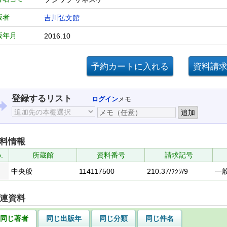
版者
吉川弘文館
版年月
2016.10
登録するリスト
ログイン
メモ
料情報
.
所蔵館
資料番号
請求記号
中央般
114117500
210.37/ﾌｼﾜ/9
一
連資料
同じ著者
同じ出版年
同じ分類
同じ件名