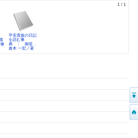
1
/
1
：
平安貴族の日記
鑑
を読む事
監修
典 ： 御堂…
倉本 一宏／著