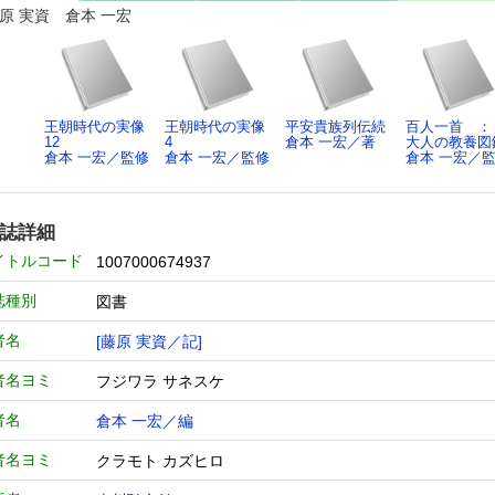
藤原 実資 倉本 一宏
王朝時代の実像
王朝時代の実像
平安貴族列伝続
百人一首 
12
4
倉本 一宏／著
大人の教養図
倉本 一宏／監修
倉本 一宏／監修
倉本 一宏／
誌詳細
イトルコード
1007000674937
誌種別
図書
者名
[藤原 実資／記]
者名ヨミ
フジワラ サネスケ
者名
倉本 一宏／編
者名ヨミ
クラモト カズヒロ