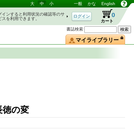
大
中
小
一般
かな
English
0
グインすると利用状況の確認等のサ
ビスを利用できます。
カート
書誌検索
マイライブラリー
長徳の変