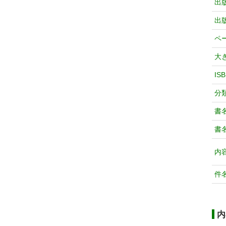
出
出
ペ
大
IS
分
書
書
内
件
内