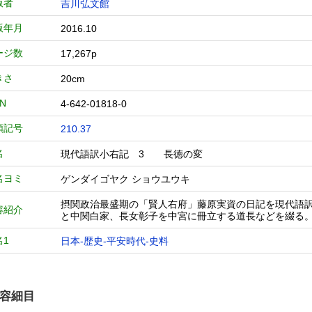
版者
吉川弘文館
版年月
2016.10
ージ数
17,267p
きさ
20cm
BN
4-642-01818-0
類記号
210.37
名
現代語訳小右記 3 長徳の変
名ヨミ
ゲンダイゴヤク ショウユウキ
摂関政治最盛期の「賢人右府」藤原実資の日記を現代語訳
容紹介
と中関白家、長女彰子を中宮に冊立する道長などを綴る
名1
日本-歴史-平安時代-史料
容細目