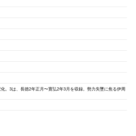
化。3は、長徳2年正月〜寛弘2年3月を収録。勢力失墜に焦る伊周
。