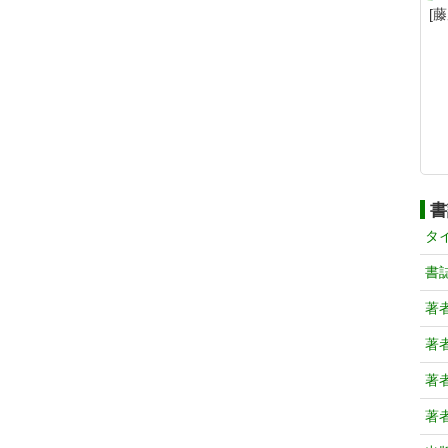
[
書
タ
書
著
著
著
著