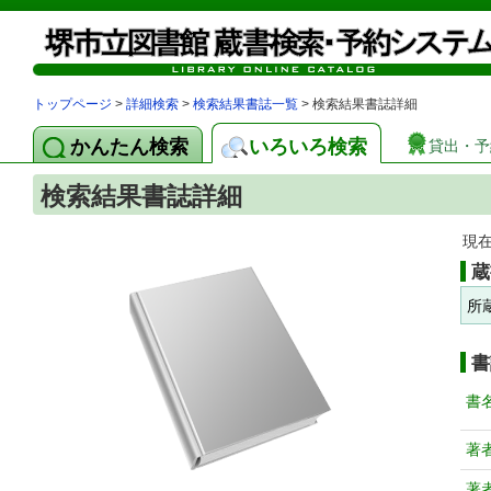
トップページ
>
詳細検索
>
検索結果書誌一覧
> 検索結果書誌詳細
かんたん検索
いろいろ検索
貸出・予
検索結果書誌詳細
現
蔵
所
書
書
著
著