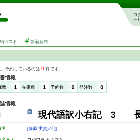
図書館 蔵書検索・予約システム
ロ
ー
約ベスト
新着資料
0
在、予約しているのは
件です。
書情報
1
1
0
0
蔵数
在庫数
予約数
発注数
誌情報
現代語訳小右記 3 
名
者名
[藤原 実資／記]
者名ヨミ
フジワラ サネスケ