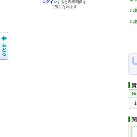
ログイン
すると表紙画像を
ご覧になれます
出
出
資
No
1
関