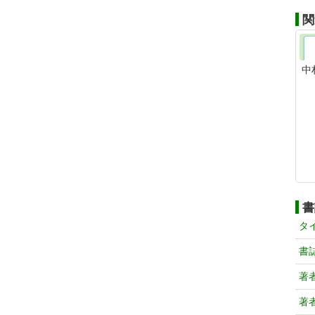
関
中
書
タ
書
著
著