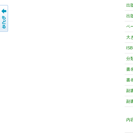
出
出
ペ
大
IS
分
書
書
副
副
内