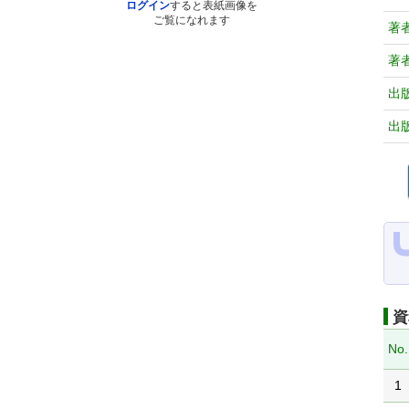
ログイン
すると表紙画像を
ご覧になれます
著
著
出
出
資
No.
1