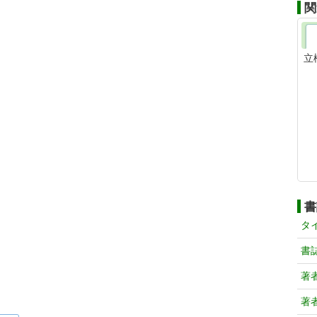
関
立
書
タ
書
著
著