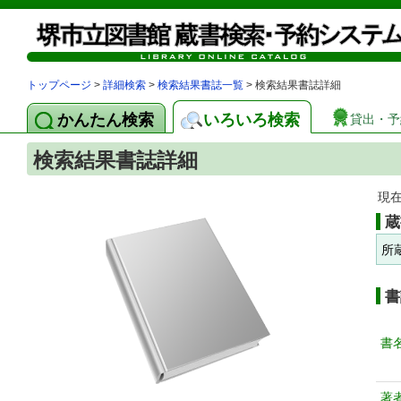
トップページ
>
詳細検索
>
検索結果書誌一覧
> 検索結果書誌詳細
かんたん検索
いろいろ検索
貸出・予
検索結果書誌詳細
現
蔵
所
書
書
著