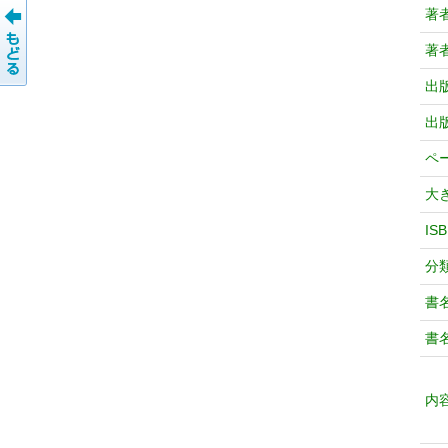
著
著
出
出
ペ
大
IS
分
書
書
内