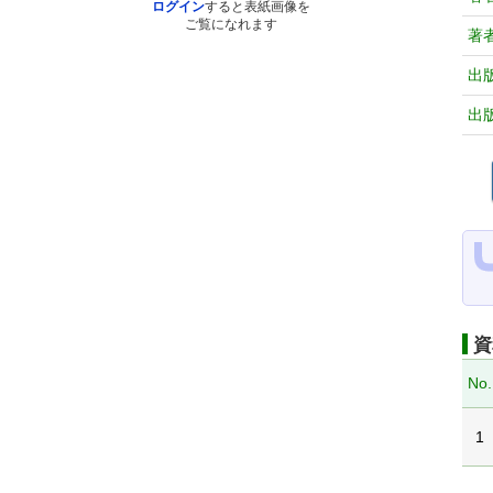
ログイン
すると表紙画像を
ご覧になれます
著
出
出
資
No.
1