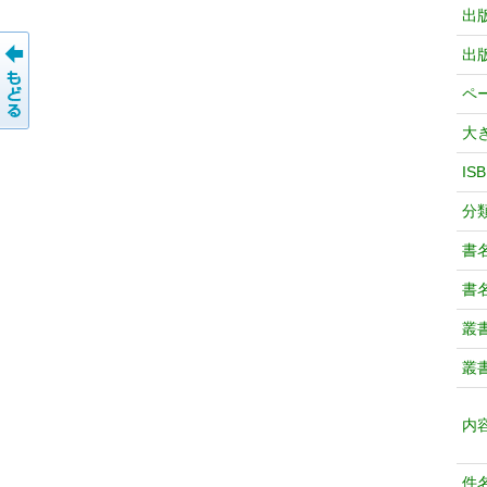
出
出
ペ
大
IS
分
書
書
叢
叢
内
件