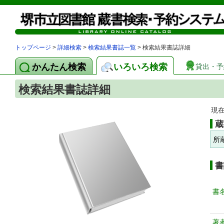
トップページ
>
詳細検索
>
検索結果書誌一覧
> 検索結果書誌詳細
かんたん検索
いろいろ検索
貸出・予
検索結果書誌詳細
現
蔵
所
書
書
著