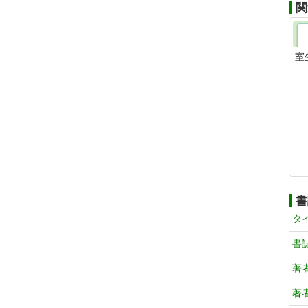
関
室
書
タ
書
著
著