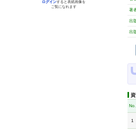
ログイン
すると表紙画像を
ご覧になれます
著
出
出
資
No.
1