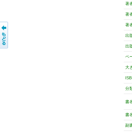
著
著
著
出
出
ペ
大
IS
分
書
書
副