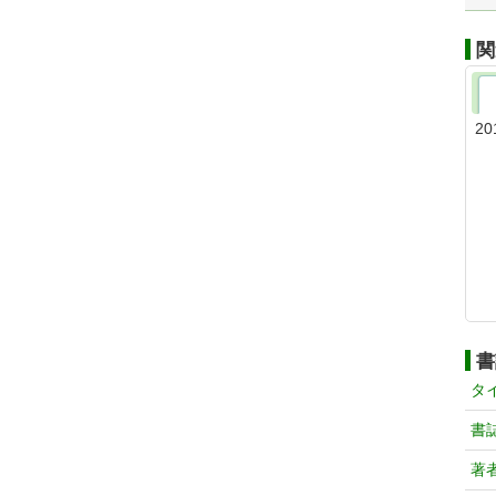
関
20
書
タ
書
著