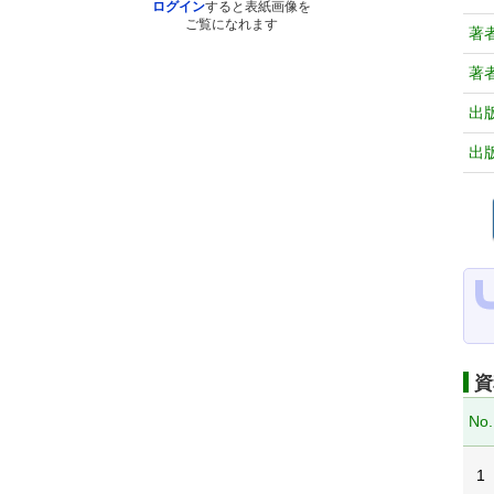
ログイン
すると表紙画像を
ご覧になれます
著
著
出
出
資
No.
1