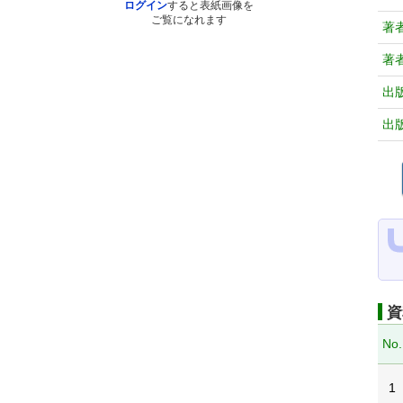
ログイン
すると表紙画像を
ご覧になれます
著
著
出
出
資
No.
1