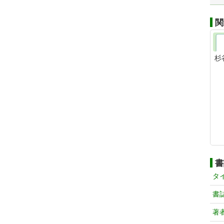
関
杉
書
タ
書
著