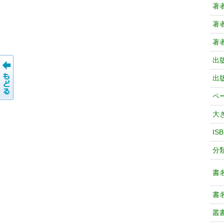
著
著
著
出
出
ペ
大
IS
分
書
書
叢