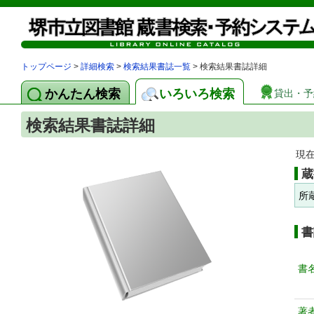
トップページ
>
詳細検索
>
検索結果書誌一覧
> 検索結果書誌詳細
かんたん検索
いろいろ検索
貸出・予
検索結果書誌詳細
現
蔵
所
書
書
著