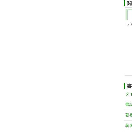
関
デ
書
タ
書
著
著