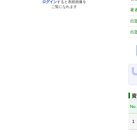
ログイン
すると表紙画像を
ご覧になれます
著
出
出
資
No.
1