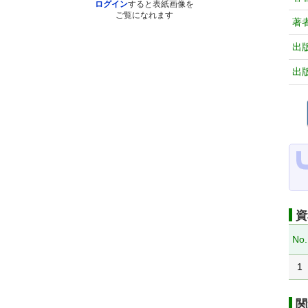
ログイン
すると表紙画像を
ご覧になれます
著
出
出
資
No.
1
関