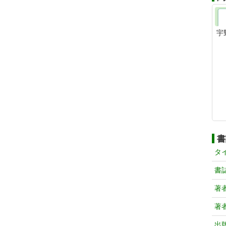
宇
書
タ
書
著
著
出