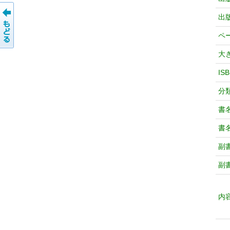
出
ペ
大
IS
分
書
書
副
副
内