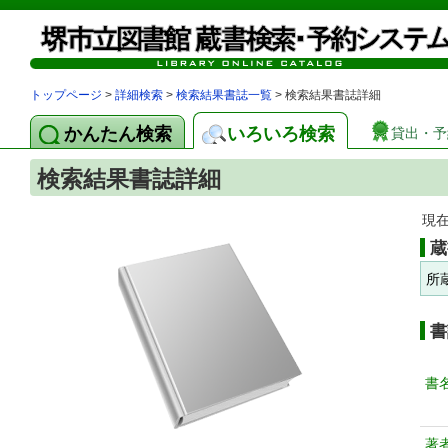
トップページ
>
詳細検索
>
検索結果書誌一覧
> 検索結果書誌詳細
かんたん検索
いろいろ検索
貸出・予
検索結果書誌詳細
現
蔵
所
書
書
著