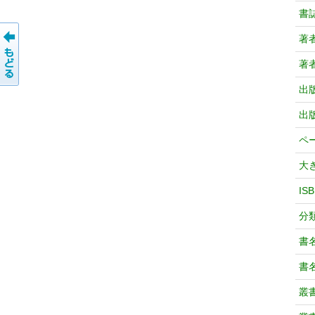
書
著
著
出
出
ペ
大
IS
分
書
書
叢