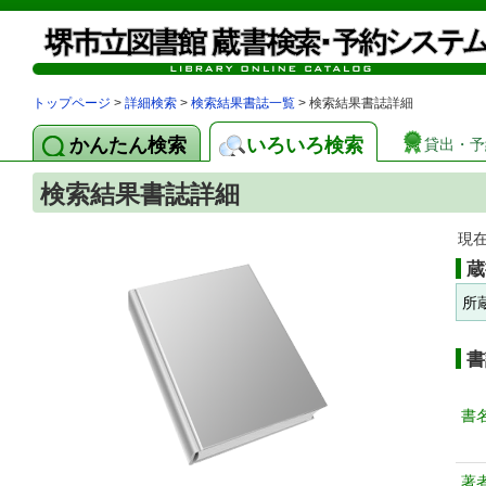
トップページ
>
詳細検索
>
検索結果書誌一覧
> 検索結果書誌詳細
かんたん検索
いろいろ検索
貸出・予
検索結果書誌詳細
現
蔵
所
書
書
著