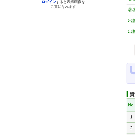
ログイン
すると表紙画像を
ご覧になれます
著
出
出
資
No.
1
2