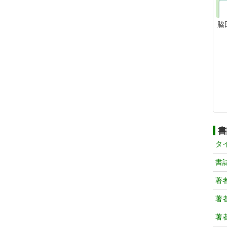
脇
書
タ
書
著
著
著