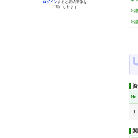
ログイン
すると表紙画像を
ご覧になれます
出
出
資
No.
1
関