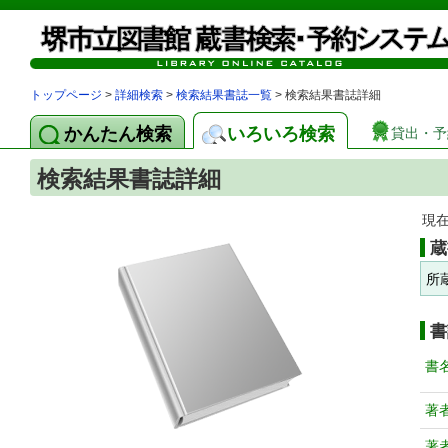
トップページ
>
詳細検索
>
検索結果書誌一覧
> 検索結果書誌詳細
かんたん検索
いろいろ検索
貸出・予
検索結果書誌詳細
現
蔵
所
書
書
著
著