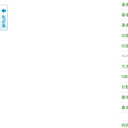
著
著
著
出
出
ペ
大
IS
分
書
書
内