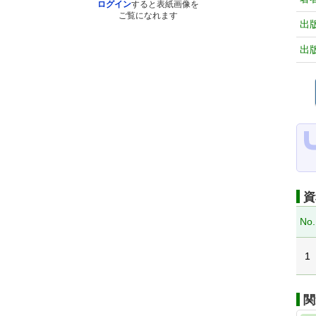
ログイン
すると表紙画像を
ご覧になれます
出
出
資
No.
1
関