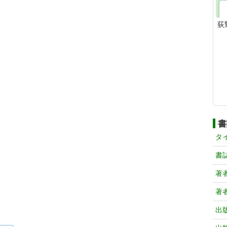
荻
書
タ
書
著
著
出