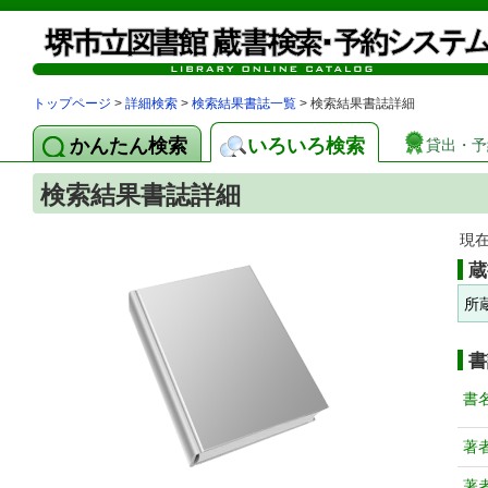
トップページ
>
詳細検索
>
検索結果書誌一覧
> 検索結果書誌詳細
かんたん検索
いろいろ検索
貸出・予
検索結果書誌詳細
現
蔵
所
書
書
著
著