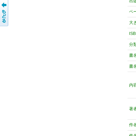
出
ペ
大
IS
分
書
書
内
著
件
件