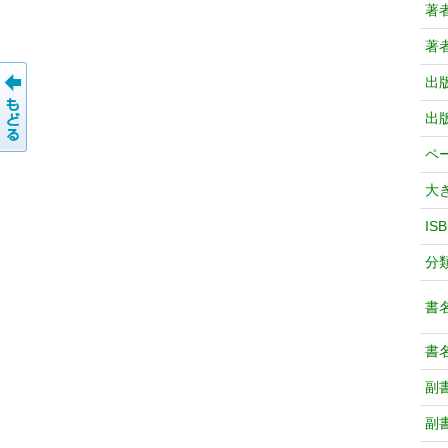
著
著
出
出
ペ
大
IS
分
書
書
副
副