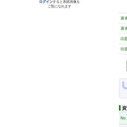
ログイン
すると表紙画像を
ご覧になれます
著
著
出
出
資
No.