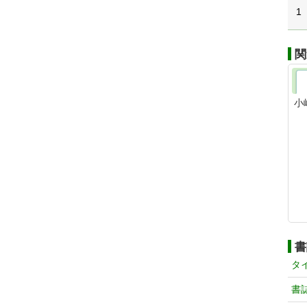
1
関
小
書
タ
書