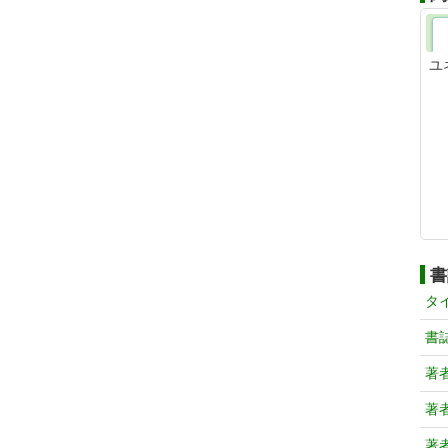
ユ
書
タ
書
著
著
著