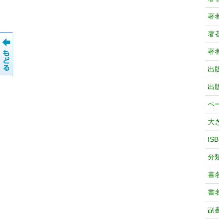
著
著
著
出
出
ペ
大
IS
分
書
書
副