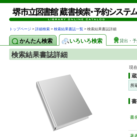
トップページ
>
詳細検索
>
検索結果書誌一覧
> 検索結果書誌詳細
かんたん検索
いろいろ検索
貸出・予
検索結果書誌詳細
現
蔵
所
書
書
著