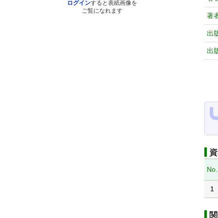
ログイン
すると表紙画像を
ご覧になれます
著
出
出
資
No.
1
関