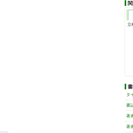
関
立
書
タ
書
著
著