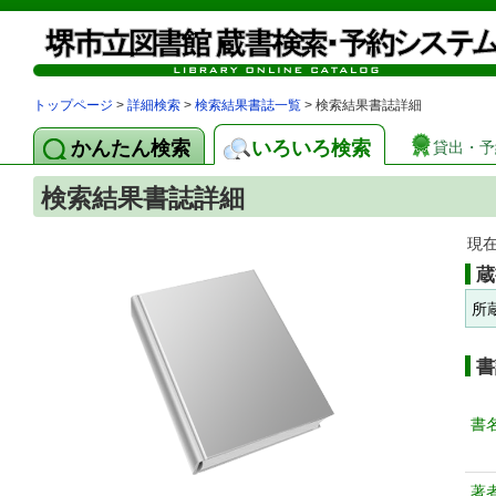
トップページ
>
詳細検索
>
検索結果書誌一覧
> 検索結果書誌詳細
かんたん検索
いろいろ検索
貸出・予
検索結果書誌詳細
現
蔵
所
書
書
著