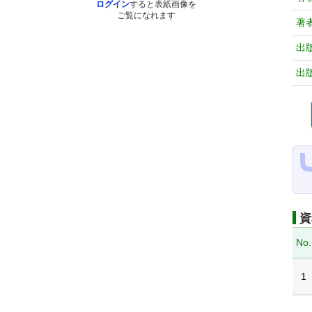
ログイン
すると表紙画像を
ご覧になれます
著
出
出
資
No.
1