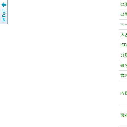
出
出
ペ
大
IS
分
書
書
内
著