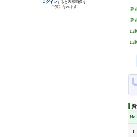
ログイン
すると表紙画像を
ご覧になれます
著
著
出
出
資
No.
1