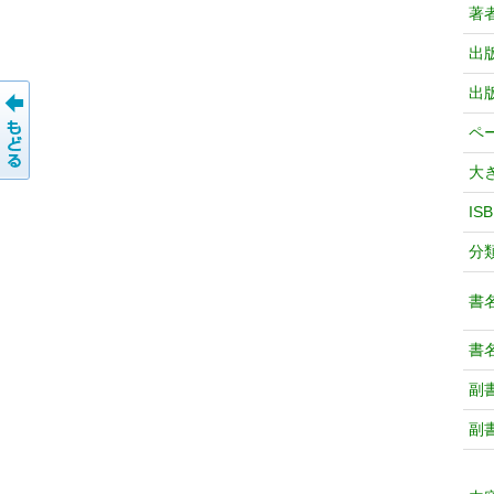
著
出
出
ペ
大
IS
分
書
書
副
副