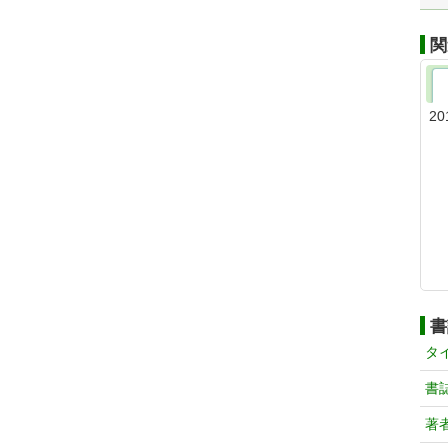
関
20
書
タ
書
著