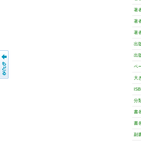
著
著
著
出
出
ペ
大
IS
分
書
書
副