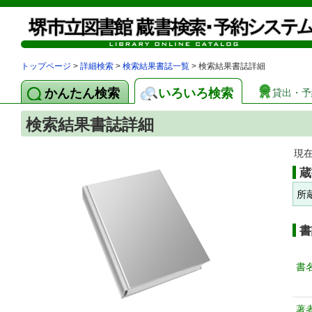
トップページ
>
詳細検索
>
検索結果書誌一覧
> 検索結果書誌詳細
かんたん検索
いろいろ検索
貸出・予
検索結果書誌詳細
現
蔵
所
書
書
著