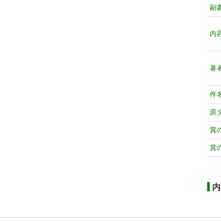
副
内
著
件
原
賞
賞
内