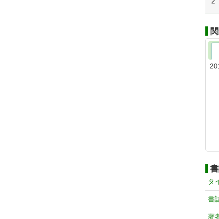
2
関
20
書
タ
書
著