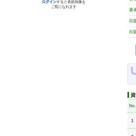
ログイン
すると表紙画像を
ご覧になれます
著
出
出
資
No.
1