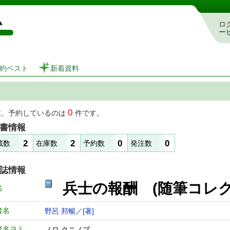
図書館 蔵書検索・予約システム
ロ
ー
約ベスト
新着資料
0
在、予約しているのは
件です。
書情報
2
2
0
0
蔵数
在庫数
予約数
発注数
誌情報
兵士の報酬 (随筆コ
名
者名
野呂 邦暢／[著]
者名ヨミ
ノロ クニノブ