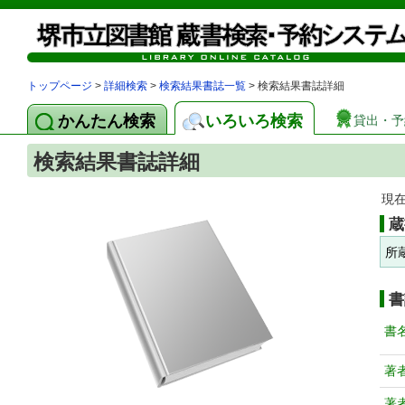
トップページ
>
詳細検索
>
検索結果書誌一覧
> 検索結果書誌詳細
かんたん検索
いろいろ検索
貸出・予
検索結果書誌詳細
現
蔵
所
書
書
著
著