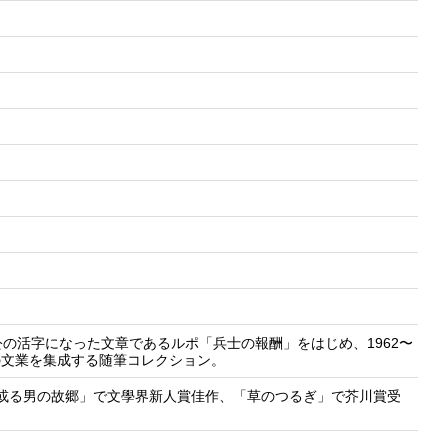
の活字になった文章であるルポ「兵士の報酬」をはじめ、1962〜
の文業を集成する随筆コレクション。
「或る男の故郷」で文學界新人賞佳作、「草のつるぎ」で芥川賞受