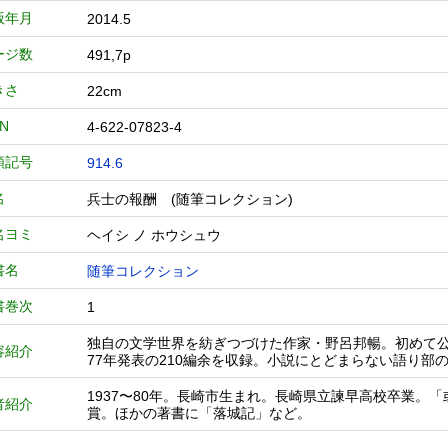
版年月
2014.5
ージ数
491,7p
きさ
22cm
BN
4-622-07823-4
類記号
914.6
名
兵士の報酬 (随筆コレクション)
名ヨミ
ヘイシ ノ ホウシュウ
書名
随筆コレクション
書巻次
1
独自の文学世界を紡ぎつづけた作家・野呂邦暢。初めて公
容紹介
77年発表の210編余を収録。小説にとどまらない語り部
1937〜80年。長崎市生まれ。長崎県立諫早高校卒業。
者紹介
賞。ほかの著書に「落城記」など。