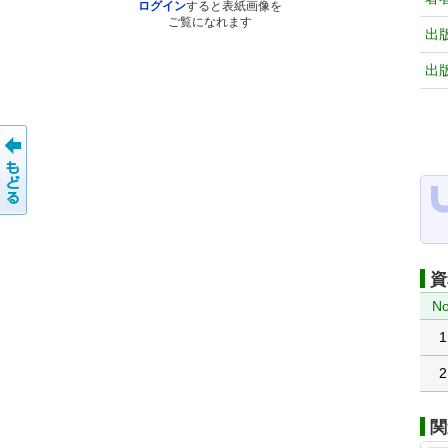
ログイン
すると表紙画像を
ご覧になれます
出
出
資
No
1
2
関