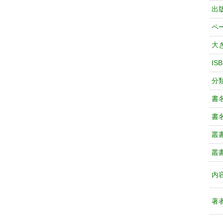
出
ペ
大
IS
分
書
書
叢
叢
内
著