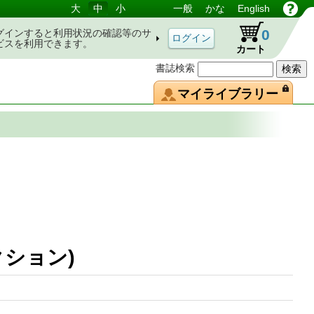
大
中
小
一般
かな
English
0
グインすると利用状況の確認等のサ
ビスを利用できます。
カート
書誌検索
マイライブラリー
レクション)