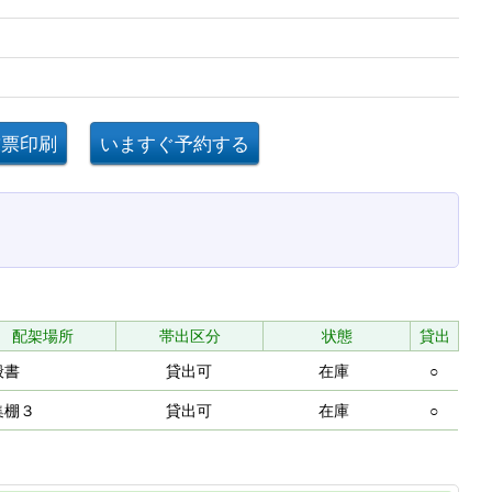
配架場所
帯出区分
状態
貸出
般書
貸出可
在庫
○
集棚３
貸出可
在庫
○