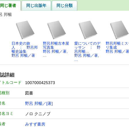
同じ著者
同じ出版年
同じ分類
呂 邦暢
日本史の旅
野呂邦暢古本屋
愛についてのデ
野呂邦暢ミス
人 ： 野呂邦
写真集
ッサン ： 野
リ集成
暢史論集
野呂 邦暢／著,
呂邦暢…
野呂 邦暢／
野呂 邦暢／著
…
野呂 邦暢／著,
…
誌詳細
イトルコード
1007000425373
誌種別
図書
者名
野呂 邦暢／[著]
者名ヨミ
ノロ クニノブ
版者
みすず書房