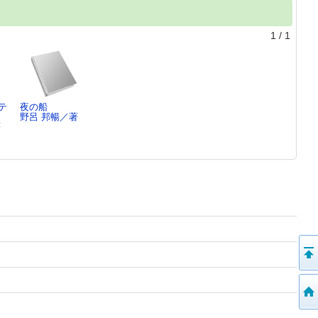
1
/
1
テ
夜の船
野呂 邦暢／著
著