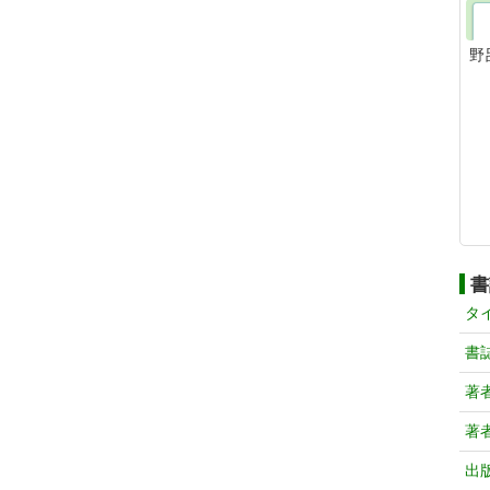
野
書
タ
書
著
著
出