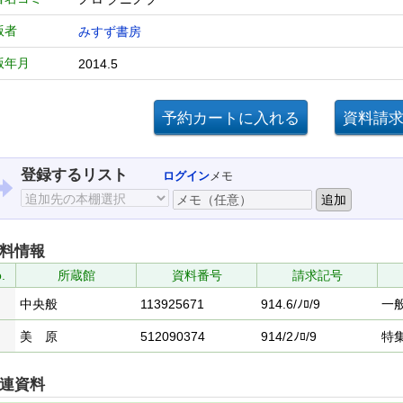
版者
みすず書房
版年月
2014.5
登録するリスト
ログイン
メモ
料情報
.
所蔵館
資料番号
請求記号
中央般
113925671
914.6/ﾉﾛ/9
一
美 原
512090374
914/2ﾉﾛ/9
特
連資料