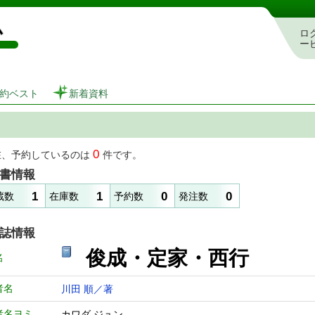
図書館 蔵書検索・予約システム
ロ
ー
約ベスト
新着資料
0
在、予約しているのは
件です。
書情報
1
1
0
0
蔵数
在庫数
予約数
発注数
誌情報
俊成・定家・西
名
者名
川田 順／著
者名ヨミ
カワダ ジュン