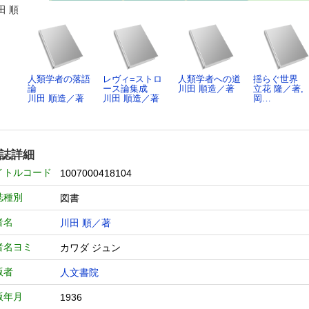
田 順
人類学者の落語
レヴィ=ストロ
人類学者への道
揺らぐ世界
論
ース論集成
川田 順造／著
立花 隆／著,
川田 順造／著
川田 順造／著
岡…
誌詳細
イトルコード
1007000418104
誌種別
図書
者名
川田 順／著
者名ヨミ
カワダ ジュン
版者
人文書院
版年月
1936