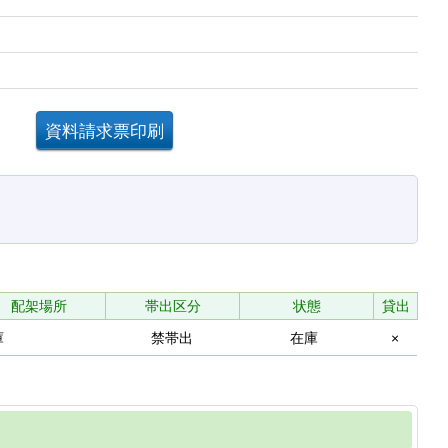
。
配架場所
帯出区分
状態
貸出
庫
禁帯出
在庫
×