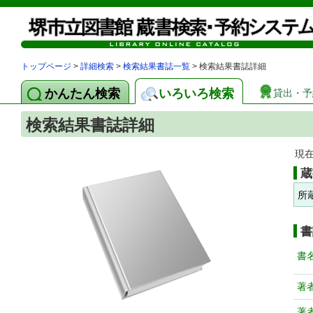
トップページ
>
詳細検索
>
検索結果書誌一覧
> 検索結果書誌詳細
かんたん検索
いろいろ検索
貸出・予
検索結果書誌詳細
現
蔵
所
書
書
著
著