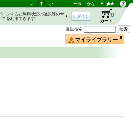
大
中
小
一般
かな
English
0
グインすると利用状況の確認等のサ
ビスを利用できます。
カート
書誌検索
マイライブラリー
行