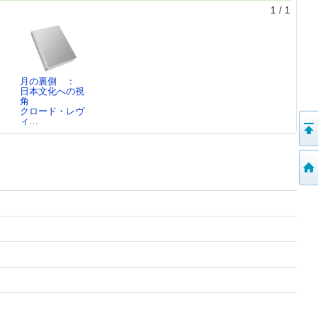
1
/
1
月の裏側 ：
日本文化への視
角
クロード・レヴ
ィ…