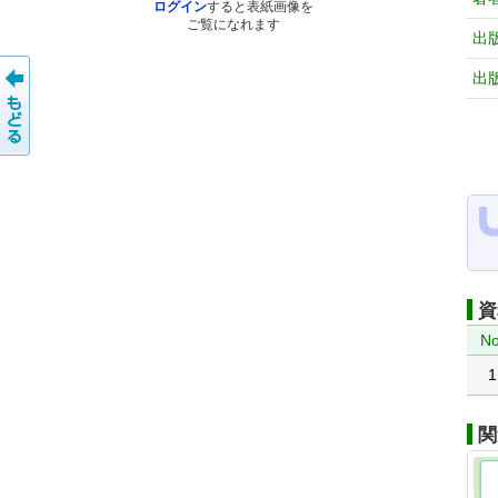
ログイン
すると表紙画像を
ご覧になれます
出
出
資
No
1
関