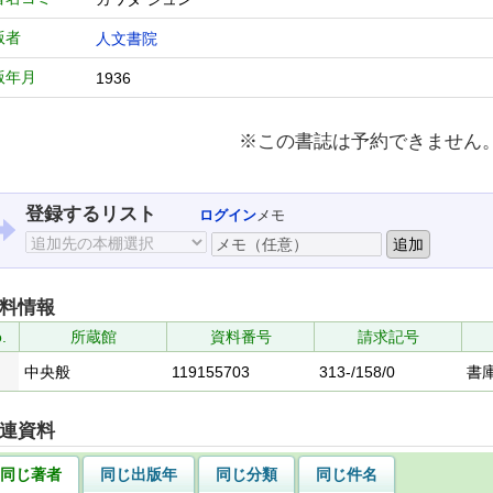
版者
人文書院
版年月
1936
※この書誌は予約できません
登録するリスト
ログイン
メモ
料情報
.
所蔵館
資料番号
請求記号
中央般
119155703
313-/158/0
書
連資料
同じ著者
同じ出版年
同じ分類
同じ件名