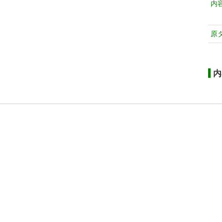
内
原
内