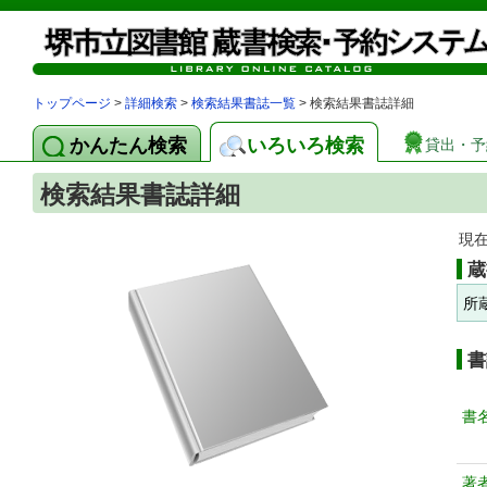
トップページ
>
詳細検索
>
検索結果書誌一覧
> 検索結果書誌詳細
かんたん検索
いろいろ検索
貸出・予
検索結果書誌詳細
現
蔵
所
書
書
著