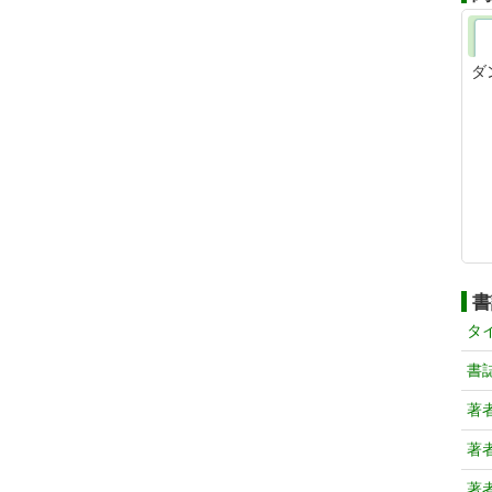
ダ
書
タ
書
著
著
著