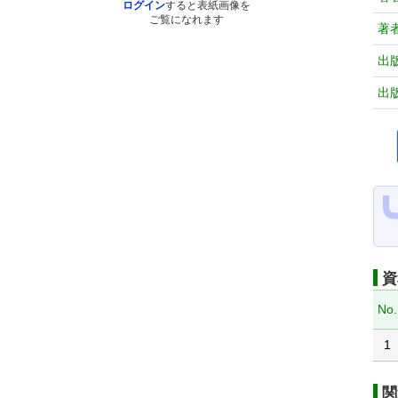
ログイン
すると表紙画像を
ご覧になれます
著
出
出
資
No.
1
関