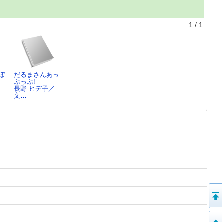
1
/
1
ぼ
だるまさんあっ
!
ぷっぷ!
／
長野 ヒデ子／
文…