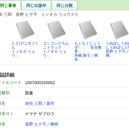
同じ著者
同じ出版年
同じ分類
街 三郎 長野 ヒデ子 ミノオカ リョウスケ
とどけ!ニモツく
ゴシゴシどろん
もぐもぐじょう
うめぼしうめ
ん
こトラック
ず! ： 安全教
しうめぼしだ
ミノオカ リョ
ミノオカ リョ
育・…
長野 ヒデ子
ウ…
ウ…
井嶋 敦子／脚
脚…
本…
誌詳細
イトルコード
1007000320052
誌種別
図書
者名
奈街 三郎／原作
者名ヨミ
ナマチ サブロウ
者名
長野 ヒデ子／脚色