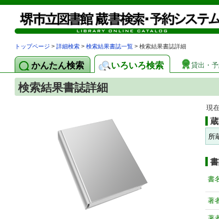
トップページ
>
詳細検索
>
検索結果書誌一覧
> 検索結果書誌詳細
かんたん検索
いろいろ検索
貸出・予
検索結果書誌詳細
現
蔵
所
書
書
著
著