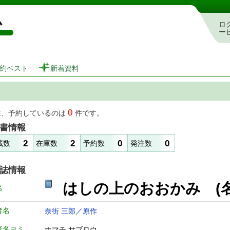
図書館 蔵書検索・予約システム
ロ
ー
約ベスト
新着資料
0
在、予約しているのは
件です。
書情報
2
2
0
0
蔵数
在庫数
予約数
発注数
誌情報
はしの上のおおかみ 
名
者名
奈街 三郎／原作
者名ヨミ
ナマチ サブロウ