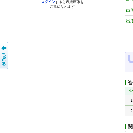
ログイン
すると表紙画像を
ご覧になれます
出
出
資
No
1
2
関