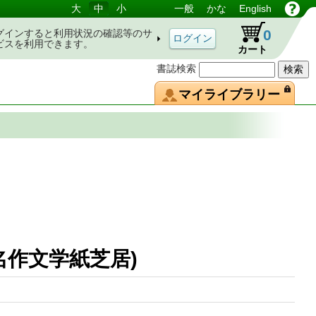
大
中
小
一般
かな
English
0
グインすると利用状況の確認等のサ
ビスを利用できます。
カート
書誌検索
マイライブラリー
(名作文学紙芝居)