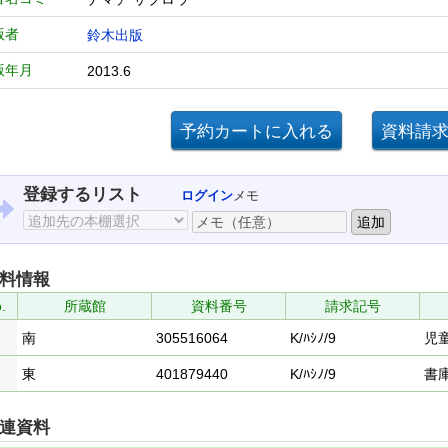
版者
鈴木出版
版年月
2013.6
登録するリスト
ログイン
メモ
料情報
.
所蔵館
資料番号
請求記号
南
305516064
K/ﾊｼﾉ/9
児
東
401879440
K/ﾊｼﾉ/9
書
連資料