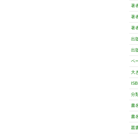
著
著
著
出
出
ペ
大
IS
分
書
書
叢