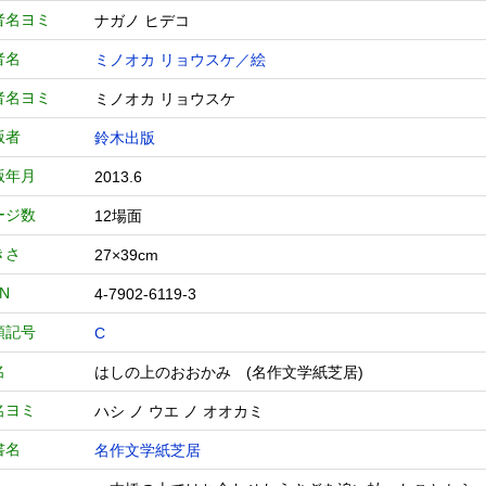
者名ヨミ
ナガノ ヒデコ
者名
ミノオカ リョウスケ／絵
者名ヨミ
ミノオカ リョウスケ
版者
鈴木出版
版年月
2013.6
ージ数
12場面
きさ
27×39cm
BN
4-7902-6119-3
類記号
C
名
はしの上のおおかみ (名作文学紙芝居)
名ヨミ
ハシ ノ ウエ ノ オオカミ
書名
名作文学紙芝居