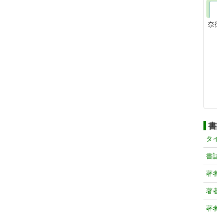
奈
書
タ
書
著
著
著