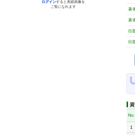
ログイン
すると表紙画像を
ご覧になれます
著
著
出
出
資
No.
1