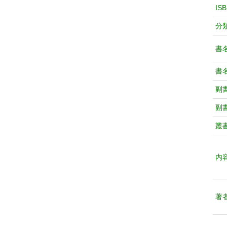
IS
分
書
書
副
副
叢
内
著