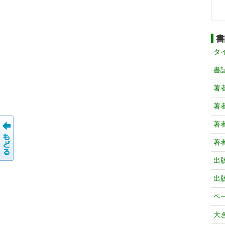
書
タ
書
著
著
著
著
出
出
ペ
大