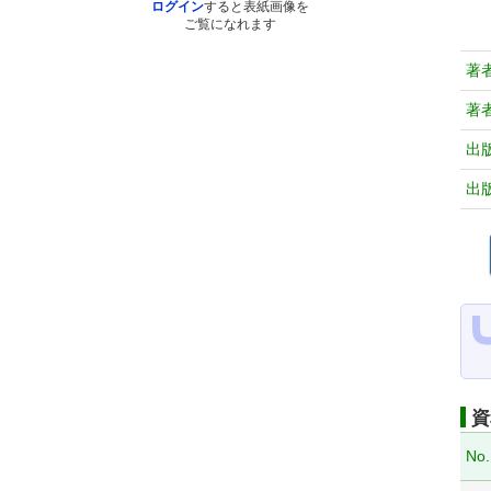
ログイン
すると表紙画像を
ご覧になれます
著
著
出
出
資
No.