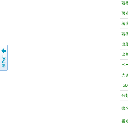
著
著
著
著
出
出
ペ
大
IS
分
書
書