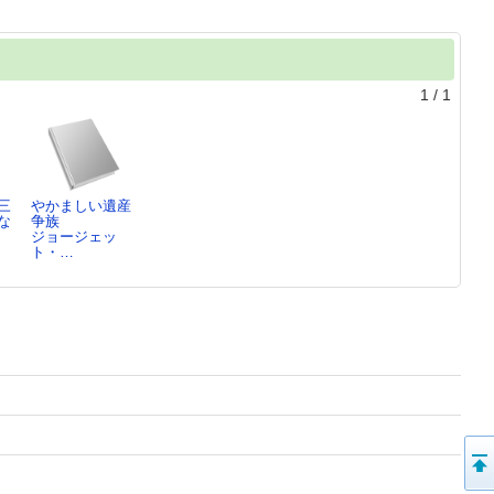
1
/
1
三
やかましい遺産
な
争族
ジョージェッ
ト・…