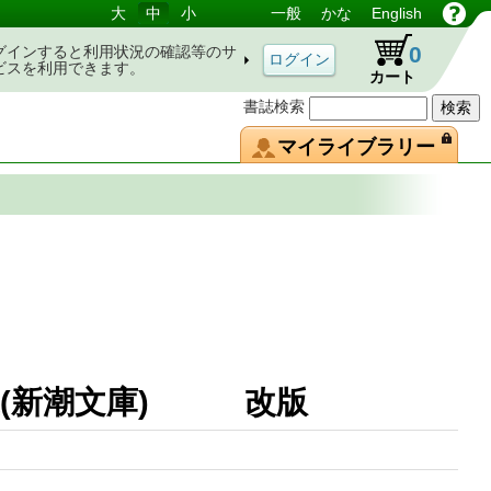
大
中
小
一般
かな
English
0
グインすると利用状況の確認等のサ
ビスを利用できます。
カート
書誌検索
マイライブラリー
上(新潮文庫) 改版