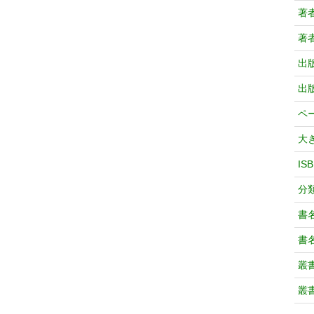
著
著
出
出
ペ
大
IS
分
書
書
叢
叢