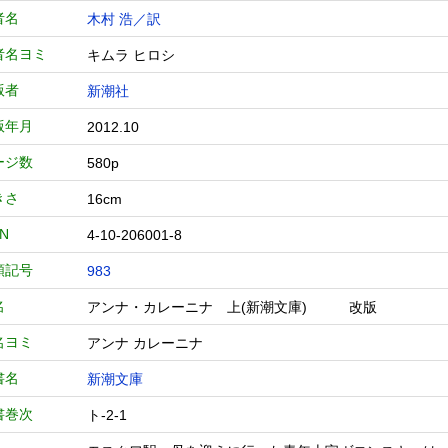
者名
木村 浩／訳
者名ヨミ
キムラ ヒロシ
版者
新潮社
版年月
2012.10
ージ数
580p
きさ
16cm
BN
4-10-206001-8
類記号
983
名
アンナ・カレーニナ 上(新潮文庫) 改版
名ヨミ
アンナ カレーニナ
書名
新潮文庫
書巻次
ト-2-1