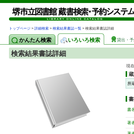
トップページ
>
詳細検索
>
検索結果書誌一覧
> 検索結果書誌詳細
かんたん検索
いろいろ検索
貸出・予
検索結果書誌詳細
現
蔵
所
書
書
著
著