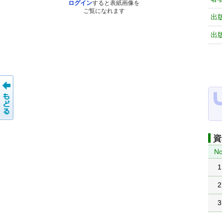
ログイン
すると表紙画像を
ご覧になれます
出
出
資
No
1
2
3