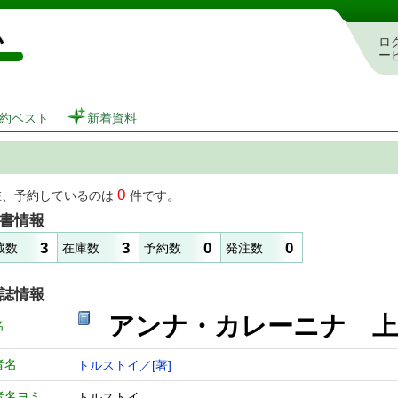
図書館 蔵書検索・予約システム
ロ
ー
約ベスト
新着資料
0
在、予約しているのは
件です。
書情報
3
3
0
0
蔵数
在庫数
予約数
発注数
誌情報
アンナ・カレーニナ 
名
者名
トルストイ／[著]
者名ヨミ
トルストイ