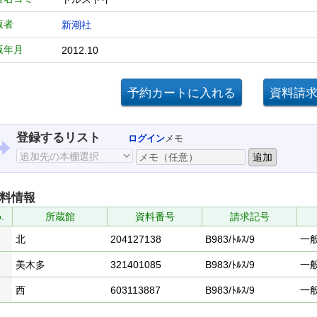
版者
新潮社
版年月
2012.10
登録するリスト
ログイン
メモ
料情報
.
所蔵館
資料番号
請求記号
北
204127138
B983/ﾄﾙｽ/9
一
美木多
321401085
B983/ﾄﾙｽ/9
一
西
603113887
B983/ﾄﾙｽ/9
一