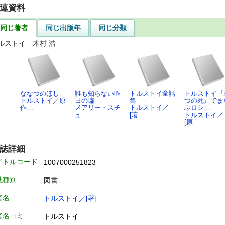
連資料
同じ著者
同じ出版年
同じ分類
ルストイ 木村 浩
ななつのほし
誰も知らない昨
トルストイ童話
トルストイ『
トルストイ／原
日の噓
集
つの死』でま
作…
メアリー・スチ
トルストイ／
ぶロシ…
ュ…
[著…
トルストイ／
[原…
誌詳細
イトルコード
1007000251823
誌種別
図書
者名
トルストイ／[著]
者名ヨミ
トルストイ