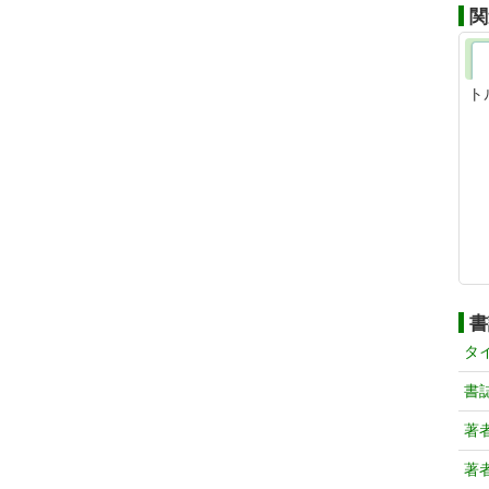
関
ト
書
タ
書
著
著