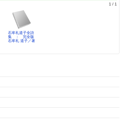
1
/
1
石牟礼道子全詩
／
集 ： 完全版
石牟礼 道子／著