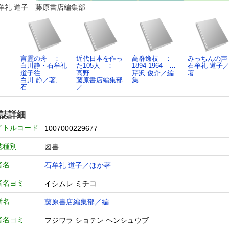
牟礼 道子 藤原書店編集部
言霊の舟 ：
近代日本を作っ
高群逸枝 ：
みっちんの声
白川静・石牟礼
た105人 ：
1894-1964 …
石牟礼 道子
道子往…
高野…
芹沢 俊介／編
著…
白川 静／著,
藤原書店編集部
集…
石…
／…
誌詳細
イトルコード
1007000229677
誌種別
図書
者名
石牟礼 道子／ほか著
者名ヨミ
イシムレ ミチコ
者名
藤原書店編集部／編
者名ヨミ
フジワラ ショテン ヘンシュウブ