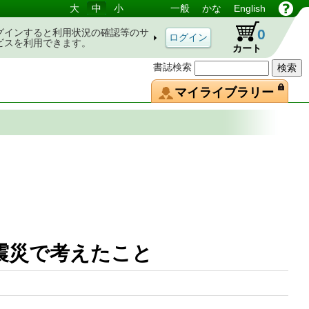
大
中
小
一般
かな
English
0
グインすると利用状況の確認等のサ
ビスを利用できます。
カート
書誌検索
マイライブラリー
大震災で考えたこと