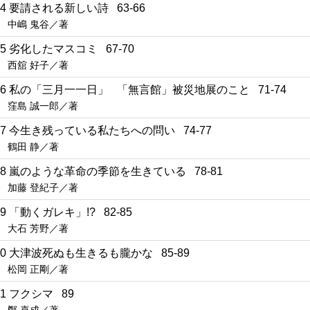
14 要請される新しい詩 63-66
中嶋 鬼谷／著
15 劣化したマスコミ 67-70
西舘 好子／著
16 私の「三月一一日」 「無言館」被災地展のこと 71-74
窪島 誠一郎／著
17 今生き残っている私たちへの問い 74-77
鶴田 静／著
18 嵐のような革命の季節を生きている 78-81
加藤 登紀子／著
19 「動くガレキ」!? 82-85
大石 芳野／著
20 大津波死ぬも生きるも朧かな 85-89
松岡 正剛／著
21 フクシマ 89