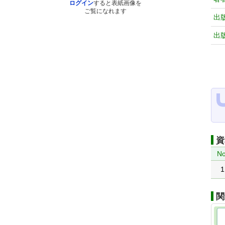
ログイン
すると表紙画像を
ご覧になれます
出
出
資
No
1
関