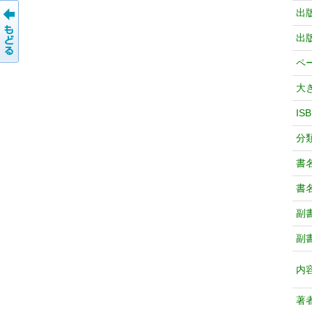
出
出
ペ
大
IS
分
書
書
副
副
内
著