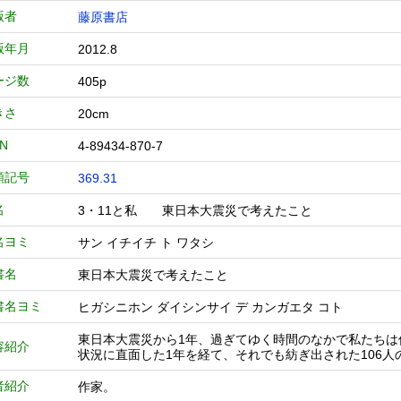
版者
藤原書店
版年月
2012.8
ージ数
405p
きさ
20cm
BN
4-89434-870-7
類記号
369.31
名
3・11と私 東日本大震災で考えたこと
名ヨミ
サン イチイチ ト ワタシ
書名
東日本大震災で考えたこと
書名ヨミ
ヒガシニホン ダイシンサイ デ カンガエタ コト
東日本大震災から1年、過ぎてゆく時間のなかで私たち
容紹介
状況に直面した1年を経て、それでも紡ぎ出された106
者紹介
作家。