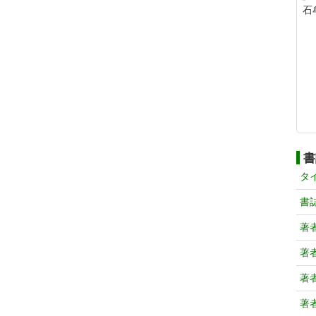
石
書
タ
書
著
著
著
著