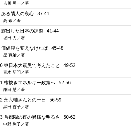
吉川 勇一／著
7 ある隣人の衷心 37-41
高 銀／著
8 露出した日本の課題 41-44
堀田 力／著
9 価値観を変えなければ 45-48
星 寛治／著
10 東日本大震災で考えたこと 49-52
青木 新門／著
11 核抜きエネルギー政策へ 52-56
鎌田 慧／著
12 永六輔さんとの一日 56-59
黒田 杏子／著
13 首都圏の夜の異様な明るさ 60-62
中野 利子／著