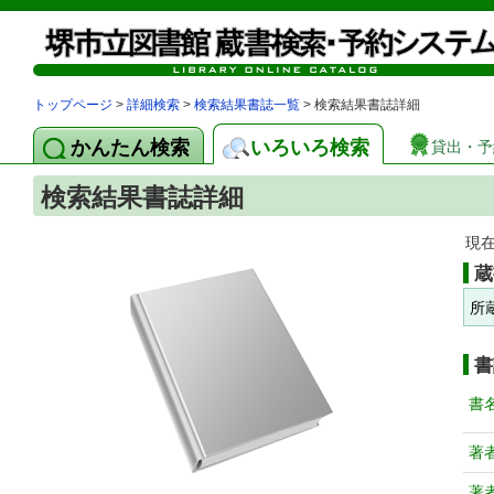
トップページ
>
詳細検索
>
検索結果書誌一覧
> 検索結果書誌詳細
かんたん検索
いろいろ検索
貸出・予
検索結果書誌詳細
現
蔵
所
書
書
著
著