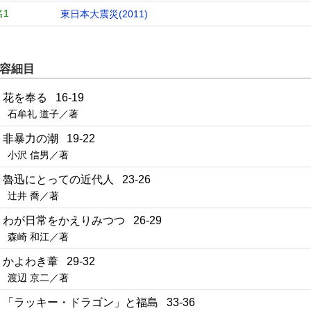
名1
東日本大震災(2011)
容細目
1 花を奉る 16-19
石牟礼 道子／著
2 非暴力の潮 19-22
小沢 信男／著
3 魯迅にとっての近代人 23-26
辻井 喬／著
4 わが日常をかえりみつつ 26-29
森崎 和江／著
5 かよわき葦 29-32
渡辺 京二／著
6 「ラッキー・ドラゴン」と福島 33-36