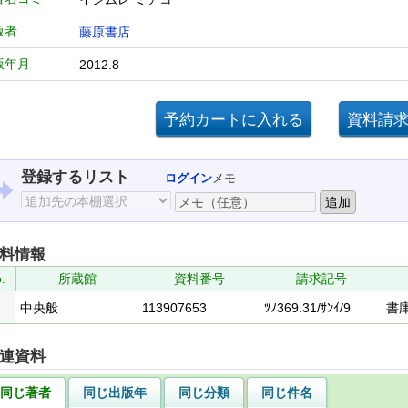
版者
藤原書店
版年月
2012.8
登録するリスト
ログイン
メモ
料情報
.
所蔵館
資料番号
請求記号
中央般
113907653
ﾂﾉ369.31/ｻﾝｲ/9
書
連資料
同じ著者
同じ出版年
同じ分類
同じ件名