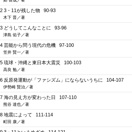
鄭 喜成／著
22 3・11が残した物 90-93
木下 晋／著
23 どうしてこんなことに 93-96
津島 佑子／著
24 芸能から問う現代の危機 97-100
笠井 賢一／著
25 琉球・沖縄と東日本大震災 100-103
高良 勉／著
26 反原発運動が「ファシズム」にならないうちに 104-107
伊勢崎 賢治／著
27 海の見え方が変わった日 107-110
熊谷 達也／著
28 地震によって 111-114
町田 康／著