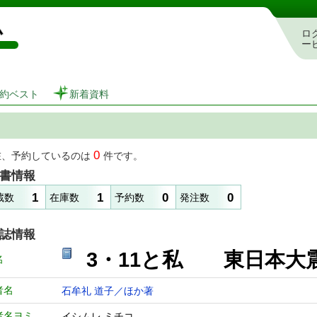
図書館 蔵書検索・予約システム
ロ
ー
約ベスト
新着資料
0
在、予約しているのは
件です。
書情報
1
1
0
0
蔵数
在庫数
予約数
発注数
誌情報
3・11と私 東日本
名
者名
石牟礼 道子／ほか著
者名ヨミ
イシムレ ミチコ